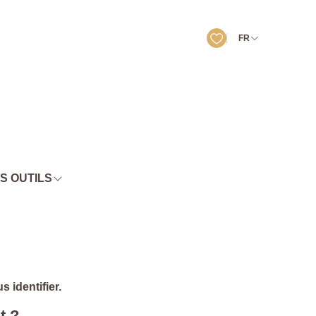
FR
S OUTILS
 identifier.
t ?