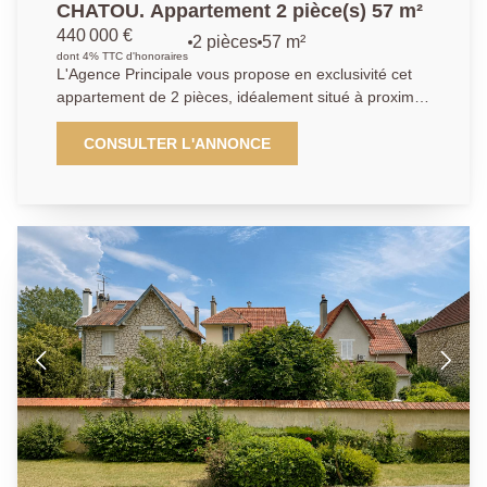
CHATOU. Appartement 2 pièce(s) 57 m²
440 000 €
2 pièces
57 m²
dont 4% TTC d'honoraires
L'Agence Principale vous propose en exclusivité cet
appartement de 2 pièces, idéalement situé à proximité
immédiate de la place Berteaux. Triangle d'or. A
moins de 5 mn à pied de la gare de Chatou donnant
CONSULTER L'ANNONCE
accès au RER A, cet appartement de deux pièces
prend place dans une copropriété bien entretenue et
est au calme absolu. Il offre une entrée, un
dégagement avec rangements, un séjour 18 m² avec
un balcon de 11 m², une cuisine aménagée et
équipée pouvant être ouverte sur le séjour si on le
désire, ainsi qu'une grande chambre de 15.4m², une
salle d'eau et un WC. Un emplacement de parking en
sous-sol et une cave complètent le bien. Profitez d'un
emplacement idéal, à proximité immédiate de toutes
les commodités , pour un quotidien pratique et
agréable.