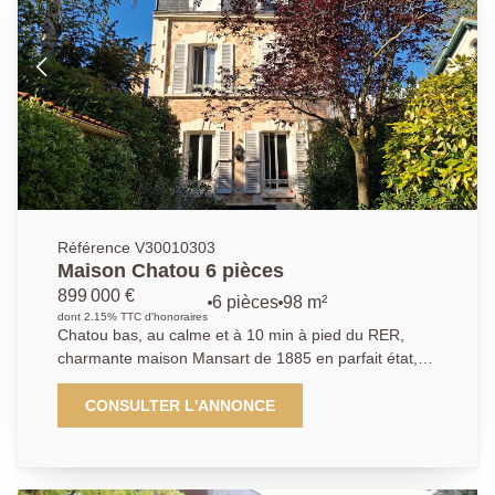
séparées. À l'étage, l'espace nuit se compose de
deux chambres, d'un dressing, d'une salle d'eau avec
WC et d'un bureau, parfait pour le télétravail ou un
espace polyvalent. Une place de parking en extérieur
vient compléter ce bien.
Référence V30010303
Maison Chatou 6 pièces
899 000 €
6 pièces
98 m²
dont 2.15% TTC d'honoraires
Chatou bas, au calme et à 10 min à pied du RER,
charmante maison Mansart de 1885 en parfait état,
proche écoles et commerces. D'environ 98 m² (plus
28,5 m² de sous-sol aménagé, elle offre une entrée
CONSULTER L'ANNONCE
avec rangements, une cuisine équipée ouverte sur un
salon chaleureux avec poêle, un espace bureau, 3
chambres, salle de bains, deux salles d'eau,