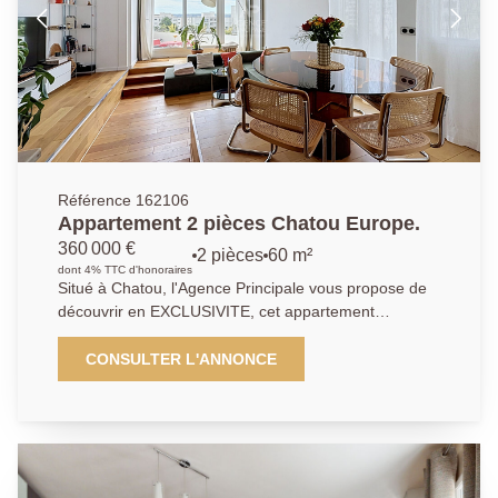
accecible à pied. Les commerces se trouvent à
proximité immédiate. Ne manquez pas cette
opportunité rare dans un environnement recherché.
Référence 162106
Appartement 2 pièces Chatou Europe.
360 000 €
2 pièces
60 m²
dont 4% TTC d'honoraires
Situé à Chatou, l'Agence Principale vous propose de
découvrir en EXCLUSIVITE, cet appartement
d'exception entierement rénové par un architecte. Au
sein d'une résidence sécurisée avec espaces verts et
CONSULTER L'ANNONCE
tennis, découvrez ce magnifique appartement 2
pièces de 60 m², situé au dernier étage et bénéficiant
d'une rénovation complète réalisée par un architecte,
alliant élégance, confort et fonctionnalité. Dès l'entrée,
vous serez séduit par les volumes et la qualité des
prestations. L'entrée dispose d'un grand placard