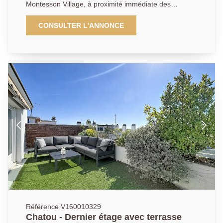
Montesson Village, à proximité immédiate des
commerces et en face de l'arrêt du bus. Il se compose
: Au rez-de-chaussée : d'un local commercial de
CONSULTER L'ANNONCE
37.58m² avec vitrine sur rue, ainsi qu'un atelier,
actuellement loué 900 euros mensuel. À l'étage, un
appartement en duplex de 5 pièces de 82.56m² en
carrez (103.83m² de surface au sol ), comprenant : un
palier desservant une cuisine équipée ouverte sur un
séjour lumineux le tout faisant de 23m² donnant accès
à une terrasse de 7.05m², un bureau de 8.35m² , une
chambre de 9m², une salle d'eau, une buanderie et
des toilettes séparées. À l'étage supérieur : deux
chambres avec poutres apparentes (22.36m² et
24.5m² de surface au sol), une seconde salle d'eau
avec WC. Une cave et un emplacement de
stationnement privatif complètent ce bien aux
multiples atouts et en bon état général. Possibilité
d'un revenu locatif pour l'appartement de 1350 euros
mensuel, le rapport locatif brut est d'environ 6%.
Référence V160010329
Chatou - Dernier étage avec terrasse