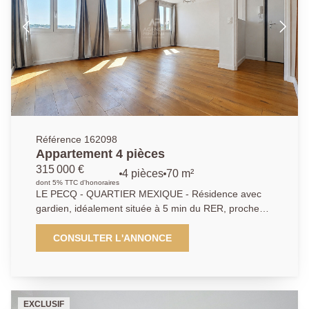
terrasse avec isolation extérieure ont été réalisés en
2023.
Référence 162098
Appartement 4 pièces
315 000 €
4 pièces
70 m²
dont 5% TTC d'honoraires
LE PECQ - QUARTIER MEXIQUE - Résidence avec
gardien, idéalement située à 5 min du RER, proche
des commerces et des écoles - Appartement 4 pièces
de 70.95m² au 4ème et dernier étage. Il se compose
CONSULTER L'ANNONCE
d'une entrée avec placards, séjour, salle à manger
exposés SUD, cuisine équipée, 2 chambres avec
placards, possible 3, salle de bains et WC
indépendant. Cave de 9.71m² et emplacement
EXCLUSIF