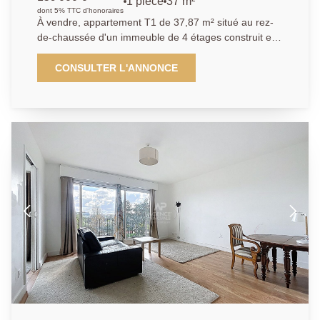
1 pièce
37 m²
dont 5% TTC d'honoraires
À vendre, appartement T1 de 37,87 m² situé au rez-
de-chaussée d'un immeuble de 4 étages construit en
1960, dans le secteur prisé de Chatou Hauts, exposé
à l'ouest. Ce bien sécurisé comprend une cuisine
CONSULTER L'ANNONCE
indépendante, un séjour lumineux de 16,45 m², une
salle de bain, un WC séparé, ainsi qu'un chauffage au
sol et une eau chaude au gaz. Les fenêtres sont en
double vitrage et l'assainissement est raccordé au
tout à l'égout. Une cave est également incluse.
L'immeuble dispose d'un gardien pour plus de
sécurité.