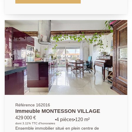
53.58m². Profitez d'un emplacement privilégié, à
seulement 5?minutes à pied de la gare RER A et de
toutes les commodités, dans une copropriété
parfaitement entretenue et appréciée pour son calme
et sa qualité de vie. Il se compose d'un grand séjour
lumineux avec une cuisine américaine aménagée (le
tout faisant 31.9m²), ouvrant sur un balcon terrasse
de 9m². La partie nuit se compose d'une chambre de
9.5m² donnant sur les jardins de la résidence, d'une
salle de bains et d'un wc indépendant. Une place de
parking en sous-sol et une cave complètent ce bien.
Possibilité d'acquerir un box équipé d'une borne
électrique au sous-sol de la résidence. Une
opportunité à saisir dans l'un des quartiers les plus
prisé de Chatou.
Référence 162016
Immeuble MONTESSON VILLAGE
429 000 €
4 pièces
120 m²
dont 3.11% TTC d'honoraires
Ensemble immobilier situé en plein centre de