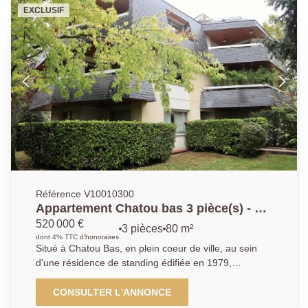
buanderie, salle de jeux et cave à vin. Stationnement
EXCLUSIF
sur la parcelle, deux dépendances avec électricité.
Ravalement, toiture et chaudière récents. Rare.
Référence V10010300
Appartement Chatou bas 3 pièce(s) - 81
m²
520 000 €
3 pièces
80 m²
dont 4% TTC d'honoraires
Situé à Chatou Bas, en plein coeur de ville, au sein
d'une résidence de standing édifiée en 1979,
découvrez cet appartement traversant de 80,94 m²,
en rez-de-jardin avec accès PMR, bénéficiant d'un
CONSULTER L'ANNONCE
environnement calme et privilégié. Il se compose