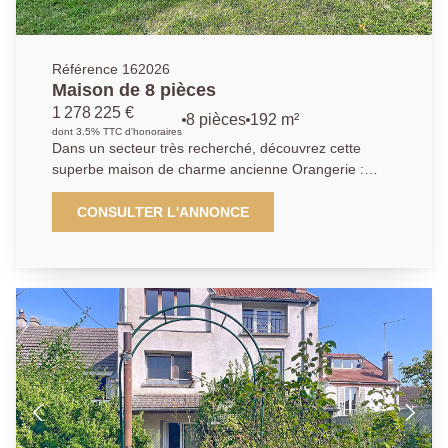
Référence 162026
Maison de 8 pièces
1 278 225 €
8 pièces
192 m²
dont 3.5% TTC d'honoraires
Dans un secteur très recherché, découvrez cette
superbe maison de charme ancienne Orangerie :
offrant 8 pièces spacieuses et lumineuses. Dès
l'entrée, vous serez séduit par un vaste hall
CONSULTER L'ANNONCE
desservant un élégant salon avec cheminée, un
séjour convivial, ainsi qu'une cuisine aménagée et
entièrement équipée, idéale pour recevoir. Une
première chambre avec sa salle d'eau privative
complète le rez-de-chaussée, apportant confort et
praticité. À l'étage, le palier dessert plusieurs espaces
nuit : deux chambres chacune dotée de leur propre
cabinet de toilette, une salle de bains, trois autres
chambres supplémentaires et des WC indépendants.
L'agencement de cette maison permet d'accueillir une
grande famille ou d'aménager des espaces de travail