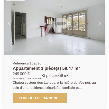
parking extérieur libre.
Référence 162096
Appartement 3 pièce(s) 59.47 m²
249 000 €
3 pièces
59 m²
dont 4% TTC d'honoraires
Chatou secteur des Landes, à la lisière du Vésinet, au
sein d'une résidence sécurisée, familiale et
verdoyante, à proximité immédiate des écoles, des
transports (bus) et des parcs et à 17 mn à pied du RE
CONSULTER L'ANNONCE
A, découvrez cet appartement traversant et lumineux.
Il se compose d'une entrée, d'un séjour de 19,85 m²