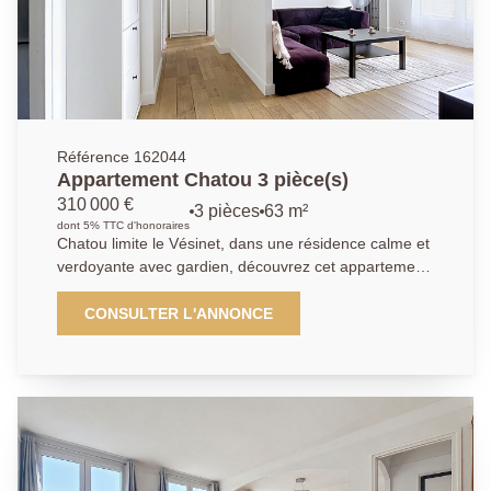
d'une famille. Le bien bénéficie également d'un sous-
sol total de 87,88 m² en rez-de-jardin, offrant de
nombreuses possibilités : garage, atelier, espace de
stockage, salle de sport, salle de jeux ou
aménagement selon vos projets. Et une dépendance
dans le jardin.
Référence 162044
Appartement Chatou 3 pièce(s)
310 000 €
3 pièces
63 m²
dont 5% TTC d'honoraires
Chatou limite le Vésinet, dans une résidence calme et
verdoyante avec gardien, découvrez cet appartement
en parfait état, traversant, très lumineux et sans
aucun vis- à -vis, situé à 13 minutes à pied du RER du
CONSULTER L'ANNONCE
Vésinet Centre. Il comprend une entrée, une cuisine
ouverte sur un séjour donnant sur un grand balcon
filant, deux chambres avec dressing indépendant dont
une avec balcon, salle d'eau avec toilettes , une cave,
un séchoir, ainsi qu'une place de parking extérieur. Un
parking visiteur est également disponible dans la
résidence. Les travaux de ravalement et de toiture-