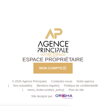
un coin buanderie, des toilettes et un espace bureau.
Deux places de parking en extérieur et une cave
complètent le bien. La copropriété dispose également
d'un local à vélos.
VOTRE ESPACE
ESPACE PROPRIÉTAIRE
MON COMPTE
© 2026 Agence Principale
Contactez-nous
Notre agence
Nos actualités
Mentions légales
Politique de confidentialité
menu_footer.cookies_policy
Plan du site
Site designé par