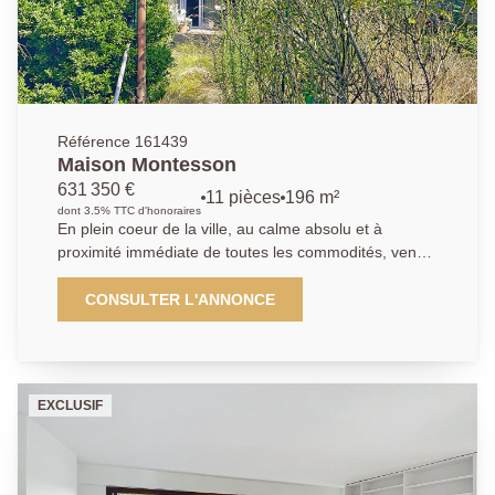
et de loisirs selon vos besoins. Le tout est édifié sur
un beau terrain arboré de 913 m², parfait pour profiter
des beaux jours en toute intimité. Un bien rare à
visiter sans tarder !
Référence 161439
Maison Montesson
631 350 €
11 pièces
196 m²
dont 3.5% TTC d'honoraires
En plein coeur de la ville, au calme absolu et à
proximité immédiate de toutes les commodités, venez
découvrir cette maison édifiée sur une parcelle de 328
m², développant 196 m² habitables et 212m² de
CONSULTER L'ANNONCE
surface au sol. Elle dispose également d'un garage de
19,5 m², d'une cave voûtée de 29 m², d'un atelier et
d'une seconde cave. Actuellement divisée en trois
habitations, cette maison peut aisément retrouver sa
EXCLUSIF
configuration initiale. Au 1er étage : accès direct au
jardin d'environ 165m² , cuisine de 13,78 m², vaste
double séjour lumineux de 29,45 m², une chambre de
13 m², un bureau (5,23 m²) et une salle d'eau avec