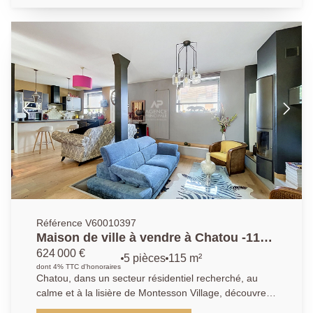
avec cuisine ouverte, aménagée et équipée (plaques,
hotte, réfrigérateur-congélateur), de deux chambres
(13.47m² et 11m²), d'une salle d'eau, ainsi que de
toilettes séparées. Une cave complète ce bien.
Stationnement libre au sein de la résidence.
Référence V60010397
Maison de ville à vendre à Chatou -115
m² - 3 chambres -Terrasse - Garage
624 000 €
5 pièces
115 m²
dont 4% TTC d'honoraires
Chatou, dans un secteur résidentiel recherché, au
calme et à la lisière de Montesson Village, découvrez
cette élégante maison de ville entièrement rénovée,