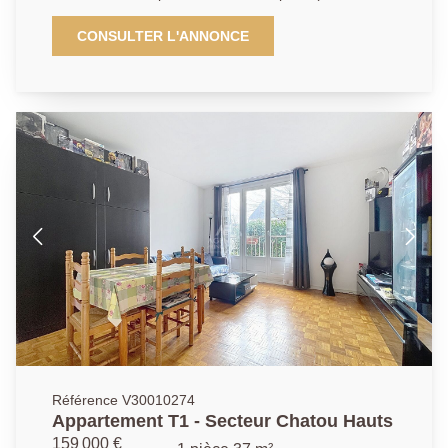
Cloud, T2 et M10) et des commodités, appartement
situé au calme et sans vis-à -vis, fonctionnel avec
CONSULTER L'ANNONCE
rangements se compose d'une entrée, d'un grand
séjour de 20.07m², d'une chambre de 9.9m², d'une
cuisine aménagée de 7.01m², d'une salle de bains de
4.28m²et de toilettes séparées. Un cave complète ce
bien. Possibilité d'acquéreur un garage fermé en sus
du prix pour 25000€.
Référence V30010274
Appartement T1 - Secteur Chatou Hauts
159 000 €