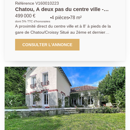
Référence V160010223
Chatou, A deux pas du centre ville -
Appartement 3 chambres
499 000 €
4 pièces
78 m²
dont 5% TTC d'honoraires
A proximité direct du centre ville et à 8' à pieds de la
gare de Chatou/Croissy Situé au 2ème et dernier
étage, cet appartement de 4 pièces se compose d'un
séjour ouvrant sur un large balcon avec une vue
CONSULTER L'ANNONCE
dégagée sur la Seine, une cuisine indépendante, 3
chambres et une salle de bains. Il bénéficie de beaux
volumes et d'une belle luminosité. Une cave et un
parking privatif extérieur complètent le bien.