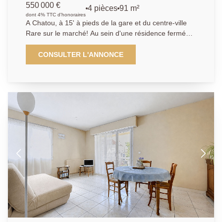
550 000 €
4 pièces
91 m²
dont 4% TTC d'honoraires
A Chatou, à 15' à pieds de la gare et du centre-ville
Rare sur le marché! Au sein d'une résidence fermée
et sécurisée, L'Agence Principale vous propose, au
dernier étage avec ascenseur, cet appartement 4
CONSULTER L'ANNONCE
pièces offrant une belle terrasse de 29m² exposée
plein sud. Ce bien offre un séjour double donnant
accès à un grand balcon, une cuisine semi-ouverte,
ainsi que deux chambres, de 22 m² et 11 m². Un
espace bureau vous permettra de travailler depuis
chez vous. L'appartement offre de beaux volumes et
une superbe luminosité. Une cave, une place de
parking privative et un box complètent le bien.