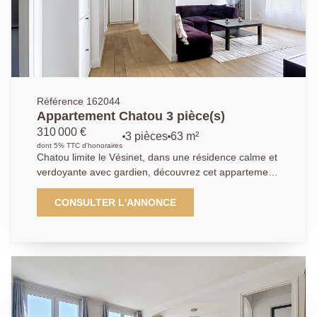
d'une famille. Le bien bénéficie également d'un sous-
sol total de 87,88 m² en rez-de-jardin, offrant de
nombreuses possibilités : garage, atelier, espace de
stockage, salle de sport, salle de jeux ou
aménagement selon vos projets. Et une dépendance
dans le jardin.
Référence 162044
Appartement Chatou 3 pièce(s)
310 000 €
3 pièces
63 m²
dont 5% TTC d'honoraires
Chatou limite le Vésinet, dans une résidence calme et
verdoyante avec gardien, découvrez cet appartement
en parfait état, traversant, très lumineux et sans
aucun vis- à -vis, situé à 13 minutes à pied du RER du
CONSULTER L'ANNONCE
Vésinet Centre. Il comprend une entrée, une cuisine
ouverte sur un séjour donnant sur un grand balcon
filant, deux chambres avec dressing indépendant dont
une avec balcon, salle d'eau avec toilettes , une cave,
un séchoir, ainsi qu'une place de parking extérieur. Un
parking visiteur est également disponible dans la
résidence. Les travaux de ravalement et de toiture-