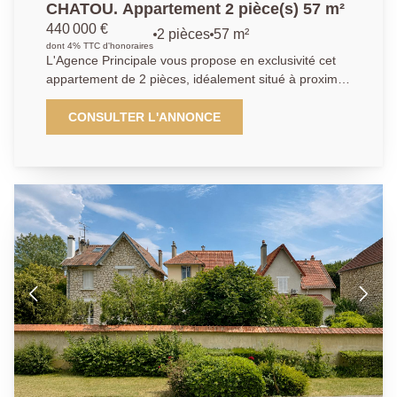
CHATOU. Appartement 2 pièce(s) 57 m²
440 000 €
2 pièces
57 m²
dont 4% TTC d'honoraires
L'Agence Principale vous propose en exclusivité cet
appartement de 2 pièces, idéalement situé à proximité
immédiate de la place Berteaux. Triangle d'or. A
moins de 5 mn à pied de la gare de Chatou donnant
CONSULTER L'ANNONCE
accès au RER A, cet appartement de deux pièces
prend place dans une copropriété bien entretenue et
est au calme absolu. Il offre une entrée, un
dégagement avec rangements, un séjour 18 m² avec
un balcon de 11 m², une cuisine aménagée et
équipée pouvant être ouverte sur le séjour si on le
désire, ainsi qu'une grande chambre de 15.4m², une
salle d'eau et un WC. Un emplacement de parking en
sous-sol et une cave complètent le bien. Profitez d'un
emplacement idéal, à proximité immédiate de toutes
les commodités , pour un quotidien pratique et
agréable.