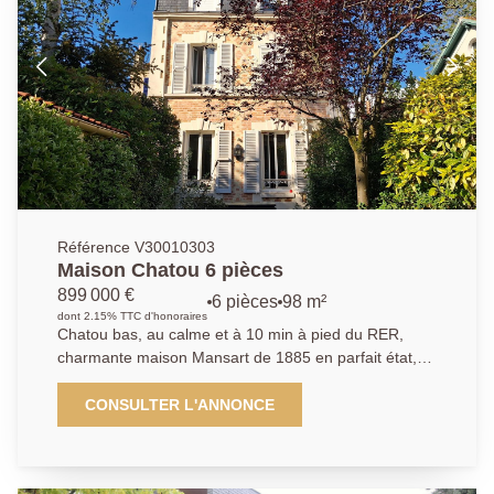
séparées. À l'étage, l'espace nuit se compose de
deux chambres, d'un dressing, d'une salle d'eau avec
WC et d'un bureau, parfait pour le télétravail ou un
espace polyvalent. Une place de parking en extérieur
vient compléter ce bien.
Référence V30010303
Maison Chatou 6 pièces
899 000 €
6 pièces
98 m²
dont 2.15% TTC d'honoraires
Chatou bas, au calme et à 10 min à pied du RER,
charmante maison Mansart de 1885 en parfait état,
proche écoles et commerces. D'environ 98 m² (plus
28,5 m² de sous-sol aménagé, elle offre une entrée
CONSULTER L'ANNONCE
avec rangements, une cuisine équipée ouverte sur un
salon chaleureux avec poêle, un espace bureau, 3
chambres, salle de bains, deux salles d'eau,