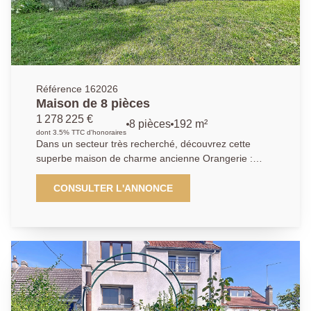
ceux recherchant un cadre de vie paisible. Un box en
sous-sol et une cave complètent le bien.
Référence 162026
Maison de 8 pièces
1 278 225 €
8 pièces
192 m²
dont 3.5% TTC d'honoraires
Dans un secteur très recherché, découvrez cette
superbe maison de charme ancienne Orangerie :
offrant 8 pièces spacieuses et lumineuses. Dès
l'entrée, vous serez séduit par un vaste hall
CONSULTER L'ANNONCE
desservant un élégant salon avec cheminée, un
séjour convivial, ainsi qu'une cuisine aménagée et
entièrement équipée, idéale pour recevoir. Une
première chambre avec sa salle d'eau privative
complète le rez-de-chaussée, apportant confort et
praticité. À l'étage, le palier dessert plusieurs espaces
nuit : deux chambres chacune dotée de leur propre
cabinet de toilette, une salle de bains, trois autres