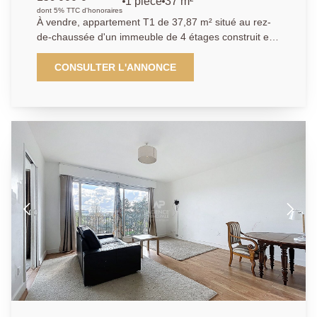
1 pièce
37 m²
dont 5% TTC d'honoraires
À vendre, appartement T1 de 37,87 m² situé au rez-
de-chaussée d'un immeuble de 4 étages construit en
1960, dans le secteur prisé de Chatou Hauts, exposé
à l'ouest. Ce bien sécurisé comprend une cuisine
CONSULTER L'ANNONCE
indépendante, un séjour lumineux de 16,45 m², une
salle de bain, un WC séparé, ainsi qu'un chauffage au
sol et une eau chaude au gaz. Les fenêtres sont en
double vitrage et l'assainissement est raccordé au
tout à l'égout. Une cave est également incluse.
L'immeuble dispose d'un gardien pour plus de
sécurité.