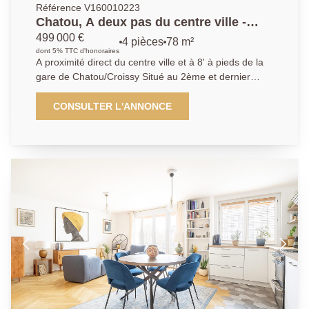
Référence V160010223
Chatou, A deux pas du centre ville -
Appartement 3 chambres
499 000 €
4 pièces
78 m²
dont 5% TTC d'honoraires
A proximité direct du centre ville et à 8' à pieds de la
gare de Chatou/Croissy Situé au 2ème et dernier
étage, cet appartement de 4 pièces se compose d'un
séjour ouvrant sur un large balcon avec une vue
CONSULTER L'ANNONCE
dégagée sur la Seine, une cuisine indépendante, 3
chambres et une salle de bains. Il bénéficie de beaux
volumes et d'une belle luminosité. Une cave et un
parking privatif extérieur complètent le bien.