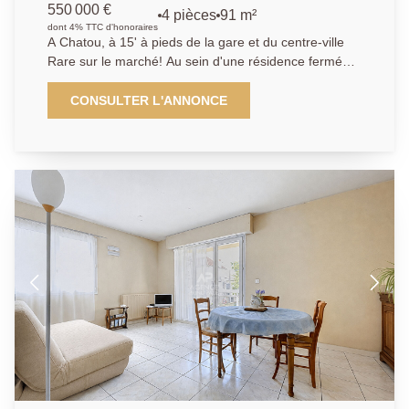
550 000 €
4 pièces
91 m²
dont 4% TTC d'honoraires
A Chatou, à 15' à pieds de la gare et du centre-ville
Rare sur le marché! Au sein d'une résidence fermée
et sécurisée, L'Agence Principale vous propose, au
dernier étage avec ascenseur, cet appartement 4
CONSULTER L'ANNONCE
pièces offrant une belle terrasse de 29m² exposée
plein sud. Ce bien offre un séjour double donnant
accès à un grand balcon, une cuisine semi-ouverte,
ainsi que deux chambres, de 22 m² et 11 m². Un
espace bureau vous permettra de travailler depuis
chez vous. L'appartement offre de beaux volumes et
une superbe luminosité. Une cave, une place de
parking privative et un box complètent le bien.