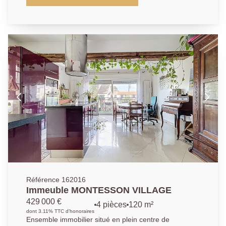
53.58m². Profitez d'un emplacement privilégié, à
seulement 5?minutes à pied de la gare RER A et de
toutes les commodités, dans une copropriété
parfaitement entretenue et appréciée pour son calme
et sa qualité de vie. Il se compose d'un grand séjour
lumineux avec une cuisine américaine aménagée (le
tout faisant 31.9m²), ouvrant sur un balcon terrasse
de 9m². La partie nuit se compose d'une chambre de
9.5m² donnant sur les jardins de la résidence, d'une
salle de bains et d'un wc indépendant. Une place de
parking en sous-sol et une cave complètent ce bien.
Possibilité d'acquerir un box équipé d'une borne
électrique au sous-sol de la résidence. Une
opportunité à saisir dans l'un des quartiers les plus
prisé de Chatou.
Référence 162016
Immeuble MONTESSON VILLAGE
429 000 €
4 pièces
120 m²
dont 3.11% TTC d'honoraires
Ensemble immobilier situé en plein centre de