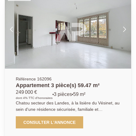
parking extérieur libre.
Référence 162096
Appartement 3 pièce(s) 59.47 m²
249 000 €
3 pièces
59 m²
dont 4% TTC d'honoraires
Chatou secteur des Landes, à la lisière du Vésinet, au
sein d'une résidence sécurisée, familiale et
verdoyante, à proximité immédiate des écoles, des
transports (bus) et des parcs et à 17 mn à pied du RE
CONSULTER L'ANNONCE
A, découvrez cet appartement traversant et lumineux.
Il se compose d'une entrée, d'un séjour de 19,85 m²