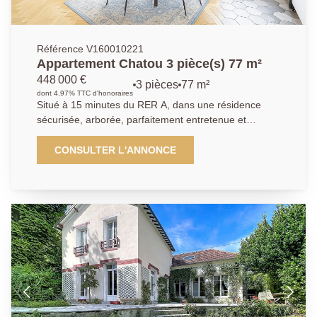
Référence V160010221
Appartement Chatou 3 pièce(s) 77 m²
448 000 €
3 pièces
77 m²
dont 4.97% TTC d'honoraires
Situé à 15 minutes du RER A, dans une résidence
sécurisée, arborée, parfaitement entretenue et
équipée d'un ascenseur, cet appartement 3 pièces
entièrement rénové offre un cadre de vie idéal alliant
CONSULTER L'ANNONCE
calme, confort et proximité des transports.Il se
compose d'un séjour, d'une cuisine ouverte moderne
et totalement équipée (piano avec trois fours, hotte,
lave-vaisselle, micro-ondes).L'espace nuit comprend
deux chambres, dont une avec dressing intégré, ainsi
qu'une salle d'eau contemporaine, de nombreux
rangements et des toilettes séparés.Vous bénéficierez
de prestations haut de gamme : parquet en chêne
point de Hongrie, double vitrage, stores électriques.La
résidence dispose également d'un gardien, assurant
sécurité et tranquillité.Cet appartement est idéal pour