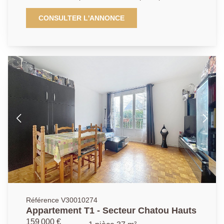
Cloud, T2 et M10) et des commodités, appartement
situé au calme et sans vis-à -vis, fonctionnel avec
CONSULTER L'ANNONCE
rangements se compose d'une entrée, d'un grand
séjour de 20.07m², d'une chambre de 9.9m², d'une
cuisine aménagée de 7.01m², d'une salle de bains de
4.28m²et de toilettes séparées. Un cave complète ce
bien. Possibilité d'acquéreur un garage fermé en sus
du prix pour 25000€.
Référence V30010274
Appartement T1 - Secteur Chatou Hauts
159 000 €