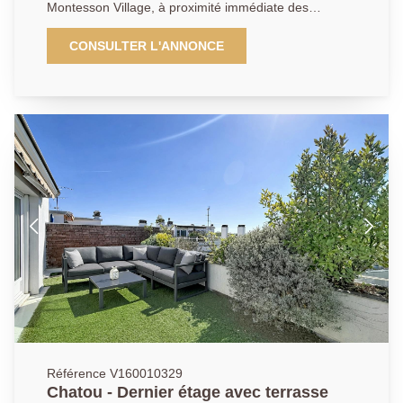
Montesson Village, à proximité immédiate des
commerces et en face de l'arrêt du bus. Il se compose
: Au rez-de-chaussée : d'un local commercial de
CONSULTER L'ANNONCE
37.58m² avec vitrine sur rue, ainsi qu'un atelier,
actuellement loué 900 euros mensuel. À l'étage, un
appartement en duplex de 5 pièces de 82.56m² en
carrez (103.83m² de surface au sol ), comprenant : un
palier desservant une cuisine équipée ouverte sur un
séjour lumineux le tout faisant de 23m² donnant accès
à une terrasse de 7.05m², un bureau de 8.35m² , une
chambre de 9m², une salle d'eau, une buanderie et
des toilettes séparées. À l'étage supérieur : deux
chambres avec poutres apparentes (22.36m² et
24.5m² de surface au sol), une seconde salle d'eau
avec WC. Une cave et un emplacement de
stationnement privatif complètent ce bien aux
multiples atouts et en bon état général. Possibilité
d'un revenu locatif pour l'appartement de 1350 euros
mensuel, le rapport locatif brut est d'environ 6%.
Référence V160010329
Chatou - Dernier étage avec terrasse