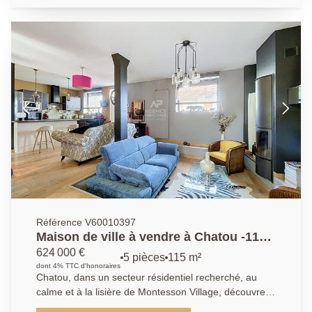
avec cuisine ouverte, aménagée et équipée (plaques,
hotte, réfrigérateur-congélateur), de deux chambres
(13.47m² et 11m²), d'une salle d'eau, ainsi que de
toilettes séparées. Une cave complète ce bien.
Stationnement libre au sein de la résidence.
Référence V60010397
Maison de ville à vendre à Chatou -115
m² - 3 chambres -Terrasse - Garage
624 000 €
5 pièces
115 m²
dont 4% TTC d'honoraires
Chatou, dans un secteur résidentiel recherché, au
calme et à la lisière de Montesson Village, découvrez
cette élégante maison de ville entièrement rénovée,