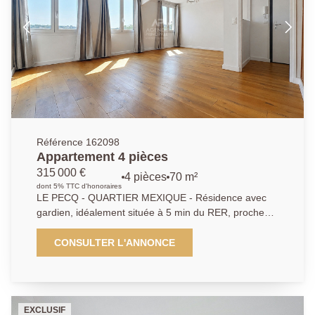
terrasse avec isolation extérieure ont été réalisés en
2023.
Référence 162098
Appartement 4 pièces
315 000 €
4 pièces
70 m²
dont 5% TTC d'honoraires
LE PECQ - QUARTIER MEXIQUE - Résidence avec
gardien, idéalement située à 5 min du RER, proche
des commerces et des écoles - Appartement 4 pièces
de 70.95m² au 4ème et dernier étage. Il se compose
CONSULTER L'ANNONCE
d'une entrée avec placards, séjour, salle à manger
exposés SUD, cuisine équipée, 2 chambres avec
placards, possible 3, salle de bains et WC
indépendant. Cave de 9.71m² et emplacement
EXCLUSIF