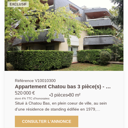
buanderie, salle de jeux et cave à vin. Stationnement
EXCLUSIF
sur la parcelle, deux dépendances avec électricité.
Ravalement, toiture et chaudière récents. Rare.
Référence V10010300
Appartement Chatou bas 3 pièce(s) - 81
m²
520 000 €
3 pièces
80 m²
dont 4% TTC d'honoraires
Situé à Chatou Bas, en plein coeur de ville, au sein
d'une résidence de standing édifiée en 1979,
découvrez cet appartement traversant de 80,94 m²,
en rez-de-jardin avec accès PMR, bénéficiant d'un
CONSULTER L'ANNONCE
environnement calme et privilégié. Il se compose