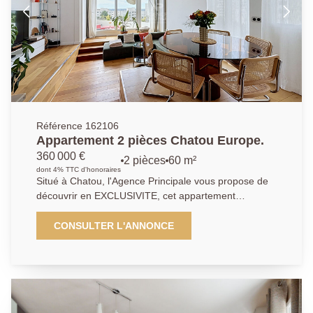
accecible à pied. Les commerces se trouvent à
proximité immédiate. Ne manquez pas cette
opportunité rare dans un environnement recherché.
Référence 162106
Appartement 2 pièces Chatou Europe.
360 000 €
2 pièces
60 m²
dont 4% TTC d'honoraires
Situé à Chatou, l'Agence Principale vous propose de
découvrir en EXCLUSIVITE, cet appartement
d'exception entierement rénové par un architecte. Au
sein d'une résidence sécurisée avec espaces verts et
CONSULTER L'ANNONCE
tennis, découvrez ce magnifique appartement 2
pièces de 60 m², situé au dernier étage et bénéficiant
d'une rénovation complète réalisée par un architecte,
alliant élégance, confort et fonctionnalité. Dès l'entrée,
vous serez séduit par les volumes et la qualité des
prestations. L'entrée dispose d'un grand placard