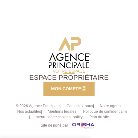
jardin d'environ 165m² , cuisine de 13,78 m², vaste
double séjour lumineux de 29,45 m², une chambre de
13 m², un bureau (5,23 m²) et une salle d'eau avec
toilettes. Au 2ème étage : un duplex composé d'un
spacieux double séjour avec cuisine ouverte (30,72
m²). À l'étage, le palier dessert trois chambres (12,52
m² ? 13,15 m² ? 15,5 m²) ainsi qu'une salle d'eau
avec toilettes. Un appartement 2 pièces indépendant :
agréable pièce de vie avec cuisine ouverte (19,6 m²),
une chambre (11,84 m²) et une salle d'eau avec
toilettes.
VOTRE ESPACE
ESPACE PROPRIÉTAIRE
MON COMPTE
© 2026 Agence Principale
Contactez-nous
Notre agence
Nos actualités
Mentions légales
Politique de confidentialité
menu_footer.cookies_policy
Plan du site
Site designé par