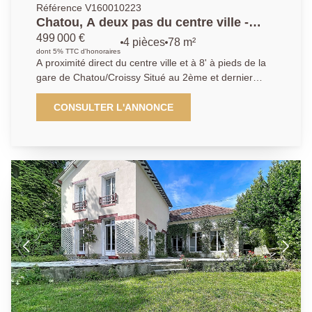
Référence V160010223
Chatou, A deux pas du centre ville -
Appartement 3 chambres
499 000 €
4 pièces
78 m²
dont 5% TTC d'honoraires
A proximité direct du centre ville et à 8' à pieds de la
gare de Chatou/Croissy Situé au 2ème et dernier
étage, cet appartement de 4 pièces se compose d'un
séjour ouvrant sur un large balcon avec une vue
CONSULTER L'ANNONCE
dégagée sur la Seine, une cuisine indépendante, 3
chambres et une salle de bains. Il bénéficie de beaux
volumes et d'une belle luminosité. Une cave et un
parking privatif extérieur complètent le bien.