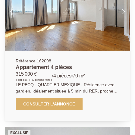
terrasse avec isolation extérieure ont été réalisés en
2023.
Référence 162098
Appartement 4 pièces
315 000 €
4 pièces
70 m²
dont 5% TTC d'honoraires
LE PECQ - QUARTIER MEXIQUE - Résidence avec
gardien, idéalement située à 5 min du RER, proche
des commerces et des écoles - Appartement 4 pièces
de 70.95m² au 4ème et dernier étage. Il se compose
CONSULTER L'ANNONCE
d'une entrée avec placards, séjour, salle à manger
exposés SUD, cuisine équipée, 2 chambres avec
placards, possible 3, salle de bains et WC
indépendant. Cave de 9.71m² et emplacement
EXCLUSIF