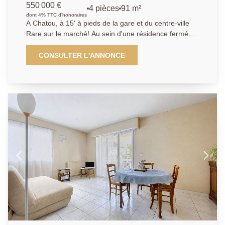
550 000 €
4 pièces
91 m²
dont 4% TTC d'honoraires
A Chatou, à 15' à pieds de la gare et du centre-ville
Rare sur le marché! Au sein d'une résidence fermée
et sécurisée, L'Agence Principale vous propose, au
dernier étage avec ascenseur, cet appartement 4
CONSULTER L'ANNONCE
pièces offrant une belle terrasse de 29m² exposée
plein sud. Ce bien offre un séjour double donnant
accès à un grand balcon, une cuisine semi-ouverte,
ainsi que deux chambres, de 22 m² et 11 m². Un
espace bureau vous permettra de travailler depuis
chez vous. L'appartement offre de beaux volumes et
une superbe luminosité. Une cave, une place de
parking privative et un box complètent le bien.