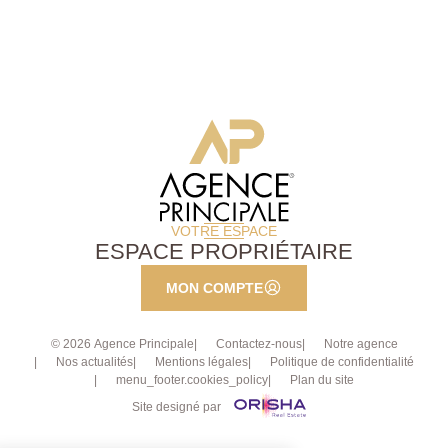
un coin buanderie, des toilettes et un espace bureau.
Deux places de parking en extérieur et une cave
complètent le bien. La copropriété dispose également
d'un local à vélos.
VOTRE ESPACE
ESPACE PROPRIÉTAIRE
MON COMPTE
© 2026 Agence Principale
Contactez-nous
Notre agence
Nos actualités
Mentions légales
Politique de confidentialité
menu_footer.cookies_policy
Plan du site
Site designé par