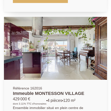
53.58m². Profitez d'un emplacement privilégié, à
seulement 5?minutes à pied de la gare RER A et de
toutes les commodités, dans une copropriété
parfaitement entretenue et appréciée pour son calme
et sa qualité de vie. Il se compose d'un grand séjour
lumineux avec une cuisine américaine aménagée (le
tout faisant 31.9m²), ouvrant sur un balcon terrasse
de 9m². La partie nuit se compose d'une chambre de
9.5m² donnant sur les jardins de la résidence, d'une
salle de bains et d'un wc indépendant. Une place de
parking en sous-sol et une cave complètent ce bien.
Possibilité d'acquerir un box équipé d'une borne
électrique au sous-sol de la résidence. Une
opportunité à saisir dans l'un des quartiers les plus
prisé de Chatou.
Référence 162016
Immeuble MONTESSON VILLAGE
429 000 €
4 pièces
120 m²
dont 3.11% TTC d'honoraires
Ensemble immobilier situé en plein centre de