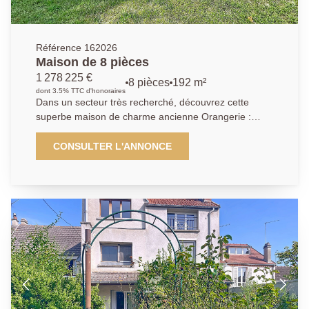
Référence 162026
Maison de 8 pièces
1 278 225 €
8 pièces
192 m²
dont 3.5% TTC d'honoraires
Dans un secteur très recherché, découvrez cette
superbe maison de charme ancienne Orangerie :
offrant 8 pièces spacieuses et lumineuses. Dès
l'entrée, vous serez séduit par un vaste hall
CONSULTER L'ANNONCE
desservant un élégant salon avec cheminée, un
séjour convivial, ainsi qu'une cuisine aménagée et
entièrement équipée, idéale pour recevoir. Une
première chambre avec sa salle d'eau privative
complète le rez-de-chaussée, apportant confort et
praticité. À l'étage, le palier dessert plusieurs espaces
nuit : deux chambres chacune dotée de leur propre
cabinet de toilette, une salle de bains, trois autres
chambres supplémentaires et des WC indépendants.
L'agencement de cette maison permet d'accueillir une
grande famille ou d'aménager des espaces de travail