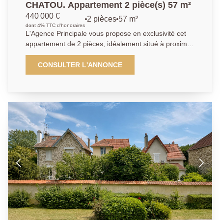
CHATOU. Appartement 2 pièce(s) 57 m²
440 000 €
2 pièces
57 m²
dont 4% TTC d'honoraires
L'Agence Principale vous propose en exclusivité cet
appartement de 2 pièces, idéalement situé à proximité
immédiate de la place Berteaux. Triangle d'or. A
moins de 5 mn à pied de la gare de Chatou donnant
CONSULTER L'ANNONCE
accès au RER A, cet appartement de deux pièces
prend place dans une copropriété bien entretenue et
est au calme absolu. Il offre une entrée, un
dégagement avec rangements, un séjour 18 m² avec
un balcon de 11 m², une cuisine aménagée et
équipée pouvant être ouverte sur le séjour si on le
désire, ainsi qu'une grande chambre de 15.4m², une
salle d'eau et un WC. Un emplacement de parking en
sous-sol et une cave complètent le bien. Profitez d'un
emplacement idéal, à proximité immédiate de toutes
les commodités , pour un quotidien pratique et
agréable.