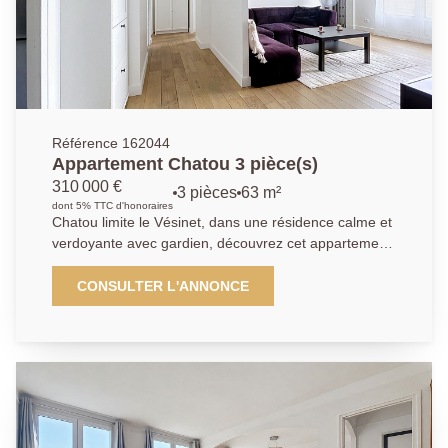
d'une famille. Le bien bénéficie également d'un sous-
sol total de 87,88 m² en rez-de-jardin, offrant de
nombreuses possibilités : garage, atelier, espace de
stockage, salle de sport, salle de jeux ou
aménagement selon vos projets. Et une dépendance
dans le jardin.
Référence 162044
Appartement Chatou 3 pièce(s)
310 000 €
3 pièces
63 m²
dont 5% TTC d'honoraires
Chatou limite le Vésinet, dans une résidence calme et
verdoyante avec gardien, découvrez cet appartement
en parfait état, traversant, très lumineux et sans
aucun vis- à -vis, situé à 13 minutes à pied du RER du
CONSULTER L'ANNONCE
Vésinet Centre. Il comprend une entrée, une cuisine
ouverte sur un séjour donnant sur un grand balcon
filant, deux chambres avec dressing indépendant dont
une avec balcon, salle d'eau avec toilettes , une cave,
un séchoir, ainsi qu'une place de parking extérieur. Un
parking visiteur est également disponible dans la
résidence. Les travaux de ravalement et de toiture-