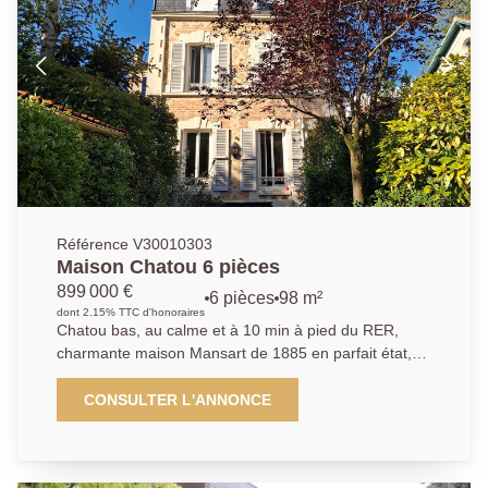
séparées. À l'étage, l'espace nuit se compose de
deux chambres, d'un dressing, d'une salle d'eau avec
WC et d'un bureau, parfait pour le télétravail ou un
espace polyvalent. Une place de parking en extérieur
vient compléter ce bien.
Référence V30010303
Maison Chatou 6 pièces
899 000 €
6 pièces
98 m²
dont 2.15% TTC d'honoraires
Chatou bas, au calme et à 10 min à pied du RER,
charmante maison Mansart de 1885 en parfait état,
proche écoles et commerces. D'environ 98 m² (plus
28,5 m² de sous-sol aménagé, elle offre une entrée
CONSULTER L'ANNONCE
avec rangements, une cuisine équipée ouverte sur un
salon chaleureux avec poêle, un espace bureau, 3
chambres, salle de bains, deux salles d'eau,