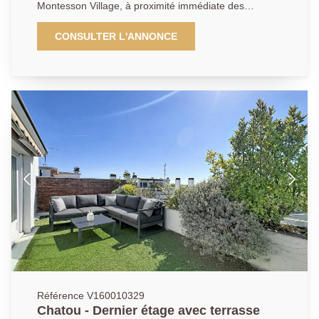
Montesson Village, à proximité immédiate des
commerces et en face de l'arrêt du bus. Il se compose
: Au rez-de-chaussée : d'un local commercial de
CONSULTER L'ANNONCE
37.58m² avec vitrine sur rue, ainsi qu'un atelier,
actuellement loué 900 euros mensuel. À l'étage, un
appartement en duplex de 5 pièces de 82.56m² en
carrez (103.83m² de surface au sol ), comprenant : un
palier desservant une cuisine équipée ouverte sur un
séjour lumineux le tout faisant de 23m² donnant accès
à une terrasse de 7.05m², un bureau de 8.35m² , une
chambre de 9m², une salle d'eau, une buanderie et
des toilettes séparées. À l'étage supérieur : deux
chambres avec poutres apparentes (22.36m² et
24.5m² de surface au sol), une seconde salle d'eau
avec WC. Une cave et un emplacement de
stationnement privatif complètent ce bien aux
multiples atouts et en bon état général. Possibilité
d'un revenu locatif pour l'appartement de 1350 euros
mensuel, le rapport locatif brut est d'environ 6%.
Référence V160010329
Chatou - Dernier étage avec terrasse