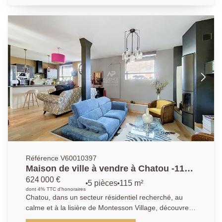
avec cuisine ouverte, aménagée et équipée (plaques,
hotte, réfrigérateur-congélateur), de deux chambres
(13.47m² et 11m²), d'une salle d'eau, ainsi que de
toilettes séparées. Une cave complète ce bien.
Stationnement libre au sein de la résidence.
Référence V60010397
Maison de ville à vendre à Chatou -115
m² - 3 chambres -Terrasse - Garage
624 000 €
5 pièces
115 m²
dont 4% TTC d'honoraires
Chatou, dans un secteur résidentiel recherché, au
calme et à la lisière de Montesson Village, découvrez
cette élégante maison de ville entièrement rénovée,