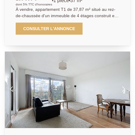
1 pièce
37 m²
dont 5% TTC d'honoraires
À vendre, appartement T1 de 37,87 m² situé au rez-
de-chaussée d'un immeuble de 4 étages construit en
1960, dans le secteur prisé de Chatou Hauts, exposé
à l'ouest. Ce bien sécurisé comprend une cuisine
CONSULTER L'ANNONCE
indépendante, un séjour lumineux de 16,45 m², une
salle de bain, un WC séparé, ainsi qu'un chauffage au
sol et une eau chaude au gaz. Les fenêtres sont en
double vitrage et l'assainissement est raccordé au
tout à l'égout. Une cave est également incluse.
L'immeuble dispose d'un gardien pour plus de
sécurité.