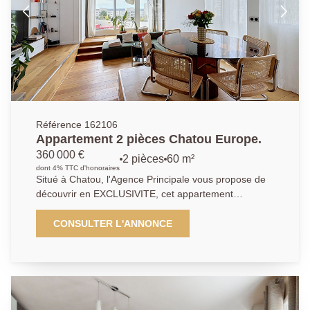
accecible à pied. Les commerces se trouvent à
proximité immédiate. Ne manquez pas cette
opportunité rare dans un environnement recherché.
Référence 162106
Appartement 2 pièces Chatou Europe.
360 000 €
2 pièces
60 m²
dont 4% TTC d'honoraires
Situé à Chatou, l'Agence Principale vous propose de
découvrir en EXCLUSIVITE, cet appartement
d'exception entierement rénové par un architecte. Au
sein d'une résidence sécurisée avec espaces verts et
CONSULTER L'ANNONCE
tennis, découvrez ce magnifique appartement 2
pièces de 60 m², situé au dernier étage et bénéficiant
d'une rénovation complète réalisée par un architecte,
alliant élégance, confort et fonctionnalité. Dès l'entrée,
vous serez séduit par les volumes et la qualité des
prestations. L'entrée dispose d'un grand placard