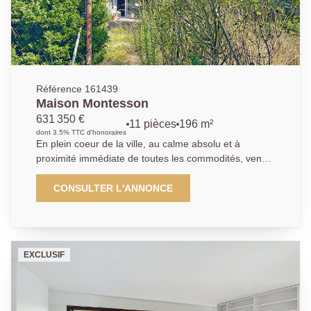
et de loisirs selon vos besoins. Le tout est édifié sur
un beau terrain arboré de 913 m², parfait pour profiter
des beaux jours en toute intimité. Un bien rare à
visiter sans tarder !
Référence 161439
Maison Montesson
631 350 €
11 pièces
196 m²
dont 3.5% TTC d'honoraires
En plein coeur de la ville, au calme absolu et à
proximité immédiate de toutes les commodités, venez
découvrir cette maison édifiée sur une parcelle de 328
m², développant 196 m² habitables et 212m² de
CONSULTER L'ANNONCE
surface au sol. Elle dispose également d'un garage de
19,5 m², d'une cave voûtée de 29 m², d'un atelier et
d'une seconde cave. Actuellement divisée en trois
habitations, cette maison peut aisément retrouver sa
EXCLUSIF
configuration initiale. Au 1er étage : accès direct au
jardin d'environ 165m² , cuisine de 13,78 m², vaste
double séjour lumineux de 29,45 m², une chambre de
13 m², un bureau (5,23 m²) et une salle d'eau avec