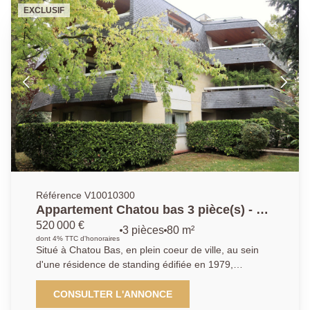
buanderie, salle de jeux et cave à vin. Stationnement
EXCLUSIF
sur la parcelle, deux dépendances avec électricité.
Ravalement, toiture et chaudière récents. Rare.
Référence V10010300
Appartement Chatou bas 3 pièce(s) - 81
m²
520 000 €
3 pièces
80 m²
dont 4% TTC d'honoraires
Situé à Chatou Bas, en plein coeur de ville, au sein
d'une résidence de standing édifiée en 1979,
découvrez cet appartement traversant de 80,94 m²,
en rez-de-jardin avec accès PMR, bénéficiant d'un
CONSULTER L'ANNONCE
environnement calme et privilégié. Il se compose