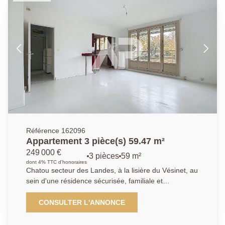
parking extérieur libre.
Référence 162096
Appartement 3 pièce(s) 59.47 m²
249 000 €
3 pièces
59 m²
dont 4% TTC d'honoraires
Chatou secteur des Landes, à la lisière du Vésinet, au
sein d'une résidence sécurisée, familiale et
verdoyante, à proximité immédiate des écoles, des
transports (bus) et des parcs et à 17 mn à pied du RE
CONSULTER L'ANNONCE
A, découvrez cet appartement traversant et lumineux.
Il se compose d'une entrée, d'un séjour de 19,85 m²