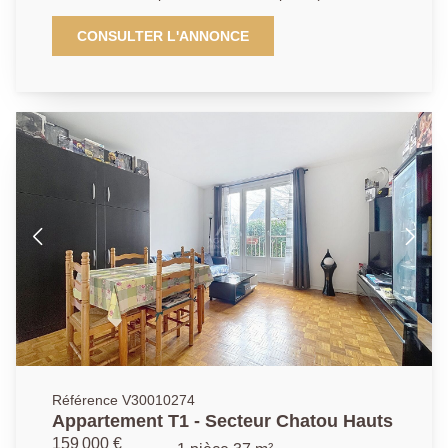
Cloud, T2 et M10) et des commodités, appartement
situé au calme et sans vis-à -vis, fonctionnel avec
CONSULTER L'ANNONCE
rangements se compose d'une entrée, d'un grand
séjour de 20.07m², d'une chambre de 9.9m², d'une
cuisine aménagée de 7.01m², d'une salle de bains de
4.28m²et de toilettes séparées. Un cave complète ce
bien. Possibilité d'acquéreur un garage fermé en sus
du prix pour 25000€.
Référence V30010274
Appartement T1 - Secteur Chatou Hauts
159 000 €