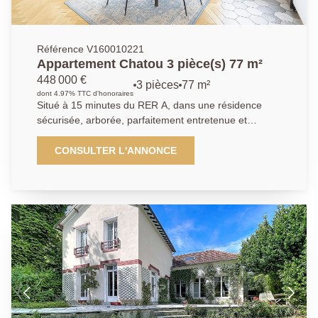
Référence V160010221
Appartement Chatou 3 pièce(s) 77 m²
448 000 €
3 pièces
77 m²
dont 4.97% TTC d'honoraires
Situé à 15 minutes du RER A, dans une résidence
sécurisée, arborée, parfaitement entretenue et
équipée d'un ascenseur, cet appartement 3 pièces
entièrement rénové offre un cadre de vie idéal alliant
CONSULTER L'ANNONCE
calme, confort et proximité des transports.Il se
compose d'un séjour, d'une cuisine ouverte moderne
et totalement équipée (piano avec trois fours, hotte,
lave-vaisselle, micro-ondes).L'espace nuit comprend
deux chambres, dont une avec dressing intégré, ainsi
qu'une salle d'eau contemporaine, de nombreux
rangements et des toilettes séparés.Vous bénéficierez
de prestations haut de gamme : parquet en chêne
point de Hongrie, double vitrage, stores électriques.La
résidence dispose également d'un gardien, assurant
sécurité et tranquillité.Cet appartement est idéal pour