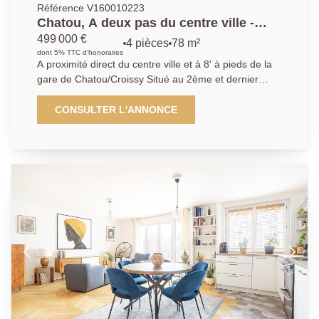
Référence V160010223
Chatou, A deux pas du centre ville -
Appartement 3 chambres
499 000 €
4 pièces
78 m²
dont 5% TTC d'honoraires
A proximité direct du centre ville et à 8' à pieds de la
gare de Chatou/Croissy Situé au 2ème et dernier
étage, cet appartement de 4 pièces se compose d'un
séjour ouvrant sur un large balcon avec une vue
CONSULTER L'ANNONCE
dégagée sur la Seine, une cuisine indépendante, 3
chambres et une salle de bains. Il bénéficie de beaux
volumes et d'une belle luminosité. Une cave et un
parking privatif extérieur complètent le bien.