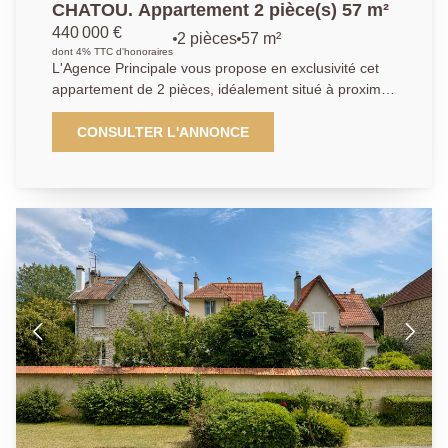
CHATOU. Appartement 2 pièce(s) 57 m²
440 000 €
2 pièces
57 m²
dont 4% TTC d'honoraires
L'Agence Principale vous propose en exclusivité cet
appartement de 2 pièces, idéalement situé à proximité
immédiate de la place Berteaux. Triangle d'or. A
moins de 5 mn à pied de la gare de Chatou donnant
CONSULTER L'ANNONCE
accès au RER A, cet appartement de deux pièces
prend place dans une copropriété bien entretenue et
est au calme absolu. Il offre une entrée, un
dégagement avec rangements, un séjour 18 m² avec
un balcon de 11 m², une cuisine aménagée et
équipée pouvant être ouverte sur le séjour si on le
désire, ainsi qu'une grande chambre de 15.4m², une
salle d'eau et un WC. Un emplacement de parking en
sous-sol et une cave complètent le bien. Profitez d'un
emplacement idéal, à proximité immédiate de toutes
les commodités , pour un quotidien pratique et
agréable.