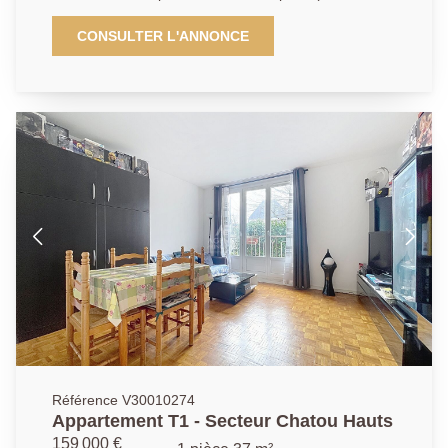
Cloud, T2 et M10) et des commodités, appartement
situé au calme et sans vis-à -vis, fonctionnel avec
CONSULTER L'ANNONCE
rangements se compose d'une entrée, d'un grand
séjour de 20.07m², d'une chambre de 9.9m², d'une
cuisine aménagée de 7.01m², d'une salle de bains de
4.28m²et de toilettes séparées. Un cave complète ce
bien. Possibilité d'acquéreur un garage fermé en sus
du prix pour 25000€.
Référence V30010274
Appartement T1 - Secteur Chatou Hauts
159 000 €