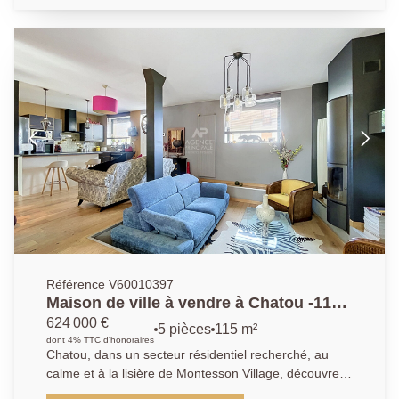
avec cuisine ouverte, aménagée et équipée (plaques,
hotte, réfrigérateur-congélateur), de deux chambres
(13.47m² et 11m²), d'une salle d'eau, ainsi que de
toilettes séparées. Une cave complète ce bien.
Stationnement libre au sein de la résidence.
Référence V60010397
Maison de ville à vendre à Chatou -115
m² - 3 chambres -Terrasse - Garage
624 000 €
5 pièces
115 m²
dont 4% TTC d'honoraires
Chatou, dans un secteur résidentiel recherché, au
calme et à la lisière de Montesson Village, découvrez
cette élégante maison de ville entièrement rénovée,