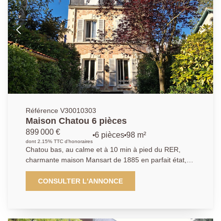
séparées. À l'étage, l'espace nuit se compose de
deux chambres, d'un dressing, d'une salle d'eau avec
WC et d'un bureau, parfait pour le télétravail ou un
espace polyvalent. Une place de parking en extérieur
vient compléter ce bien.
Référence V30010303
Maison Chatou 6 pièces
899 000 €
6 pièces
98 m²
dont 2.15% TTC d'honoraires
Chatou bas, au calme et à 10 min à pied du RER,
charmante maison Mansart de 1885 en parfait état,
proche écoles et commerces. D'environ 98 m² (plus
28,5 m² de sous-sol aménagé, elle offre une entrée
CONSULTER L'ANNONCE
avec rangements, une cuisine équipée ouverte sur un
salon chaleureux avec poêle, un espace bureau, 3
chambres, salle de bains, deux salles d'eau,