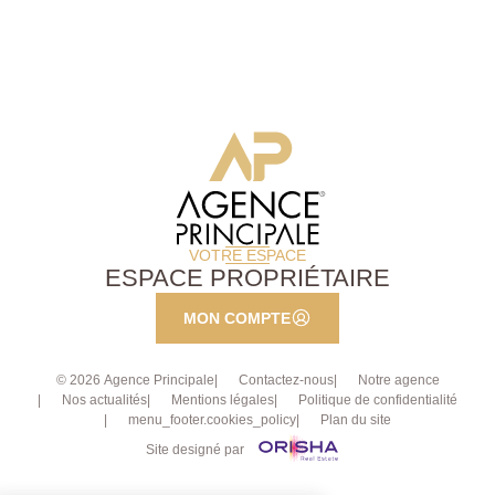
jardin d'environ 165m² , cuisine de 13,78 m², vaste
double séjour lumineux de 29,45 m², une chambre de
13 m², un bureau (5,23 m²) et une salle d'eau avec
toilettes. Au 2ème étage : un duplex composé d'un
spacieux double séjour avec cuisine ouverte (30,72
m²). À l'étage, le palier dessert trois chambres (12,52
m² ? 13,15 m² ? 15,5 m²) ainsi qu'une salle d'eau
avec toilettes. Un appartement 2 pièces indépendant :
agréable pièce de vie avec cuisine ouverte (19,6 m²),
une chambre (11,84 m²) et une salle d'eau avec
toilettes.
VOTRE ESPACE
ESPACE PROPRIÉTAIRE
MON COMPTE
© 2026 Agence Principale
Contactez-nous
Notre agence
Nos actualités
Mentions légales
Politique de confidentialité
menu_footer.cookies_policy
Plan du site
Site designé par