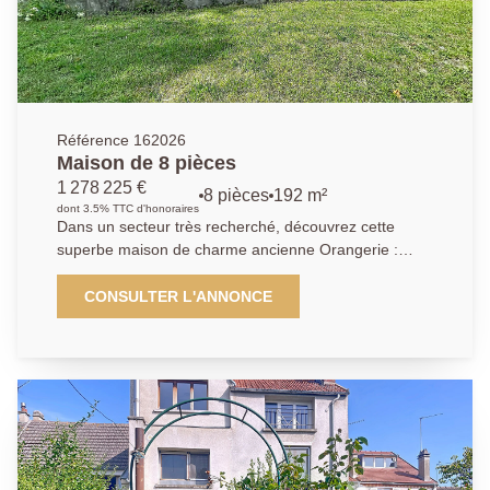
ceux recherchant un cadre de vie paisible. Un box en
sous-sol et une cave complètent le bien.
Référence 162026
Maison de 8 pièces
1 278 225 €
8 pièces
192 m²
dont 3.5% TTC d'honoraires
Dans un secteur très recherché, découvrez cette
superbe maison de charme ancienne Orangerie :
offrant 8 pièces spacieuses et lumineuses. Dès
l'entrée, vous serez séduit par un vaste hall
CONSULTER L'ANNONCE
desservant un élégant salon avec cheminée, un
séjour convivial, ainsi qu'une cuisine aménagée et
entièrement équipée, idéale pour recevoir. Une
première chambre avec sa salle d'eau privative
complète le rez-de-chaussée, apportant confort et
praticité. À l'étage, le palier dessert plusieurs espaces
nuit : deux chambres chacune dotée de leur propre
cabinet de toilette, une salle de bains, trois autres