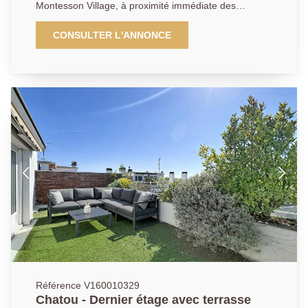
Montesson Village, à proximité immédiate des
commerces et en face de l'arrêt du bus. Il se compose
: Au rez-de-chaussée : d'un local commercial de
CONSULTER L'ANNONCE
37.58m² avec vitrine sur rue, ainsi qu'un atelier,
actuellement loué 900 euros mensuel. À l'étage, un
appartement en duplex de 5 pièces de 82.56m² en
carrez (103.83m² de surface au sol ), comprenant : un
palier desservant une cuisine équipée ouverte sur un
séjour lumineux le tout faisant de 23m² donnant accès
à une terrasse de 7.05m², un bureau de 8.35m² , une
chambre de 9m², une salle d'eau, une buanderie et
des toilettes séparées. À l'étage supérieur : deux
chambres avec poutres apparentes (22.36m² et
24.5m² de surface au sol), une seconde salle d'eau
avec WC. Une cave et un emplacement de
stationnement privatif complètent ce bien aux
multiples atouts et en bon état général. Possibilité
d'un revenu locatif pour l'appartement de 1350 euros
mensuel, le rapport locatif brut est d'environ 6%.
Référence V160010329
Chatou - Dernier étage avec terrasse