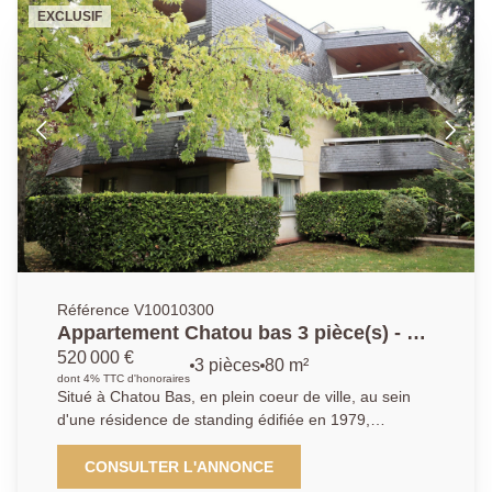
buanderie, salle de jeux et cave à vin. Stationnement
EXCLUSIF
sur la parcelle, deux dépendances avec électricité.
Ravalement, toiture et chaudière récents. Rare.
Référence V10010300
Appartement Chatou bas 3 pièce(s) - 81
m²
520 000 €
3 pièces
80 m²
dont 4% TTC d'honoraires
Situé à Chatou Bas, en plein coeur de ville, au sein
d'une résidence de standing édifiée en 1979,
découvrez cet appartement traversant de 80,94 m²,
en rez-de-jardin avec accès PMR, bénéficiant d'un
CONSULTER L'ANNONCE
environnement calme et privilégié. Il se compose