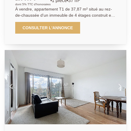
1 pièce
37 m²
dont 5% TTC d'honoraires
À vendre, appartement T1 de 37,87 m² situé au rez-
de-chaussée d'un immeuble de 4 étages construit en
1960, dans le secteur prisé de Chatou Hauts, exposé
à l'ouest. Ce bien sécurisé comprend une cuisine
CONSULTER L'ANNONCE
indépendante, un séjour lumineux de 16,45 m², une
salle de bain, un WC séparé, ainsi qu'un chauffage au
sol et une eau chaude au gaz. Les fenêtres sont en
double vitrage et l'assainissement est raccordé au
tout à l'égout. Une cave est également incluse.
L'immeuble dispose d'un gardien pour plus de
sécurité.