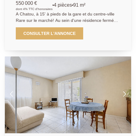
550 000 €
4 pièces
91 m²
dont 4% TTC d'honoraires
A Chatou, à 15' à pieds de la gare et du centre-ville
Rare sur le marché! Au sein d'une résidence fermée
et sécurisée, L'Agence Principale vous propose, au
dernier étage avec ascenseur, cet appartement 4
CONSULTER L'ANNONCE
pièces offrant une belle terrasse de 29m² exposée
plein sud. Ce bien offre un séjour double donnant
accès à un grand balcon, une cuisine semi-ouverte,
ainsi que deux chambres, de 22 m² et 11 m². Un
espace bureau vous permettra de travailler depuis
chez vous. L'appartement offre de beaux volumes et
une superbe luminosité. Une cave, une place de
parking privative et un box complètent le bien.