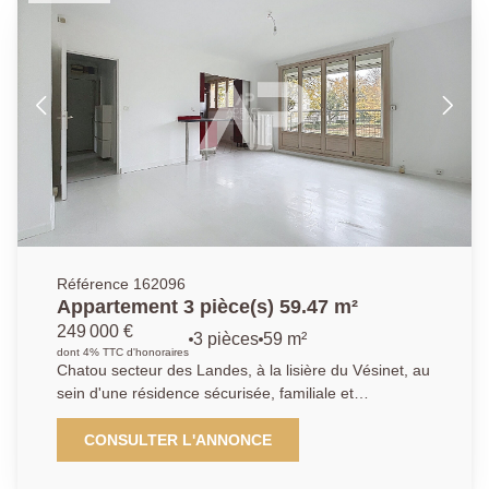
parking extérieur libre.
Référence 162096
Appartement 3 pièce(s) 59.47 m²
249 000 €
3 pièces
59 m²
dont 4% TTC d'honoraires
Chatou secteur des Landes, à la lisière du Vésinet, au
sein d'une résidence sécurisée, familiale et
verdoyante, à proximité immédiate des écoles, des
transports (bus) et des parcs et à 17 mn à pied du RE
CONSULTER L'ANNONCE
A, découvrez cet appartement traversant et lumineux.
Il se compose d'une entrée, d'un séjour de 19,85 m²