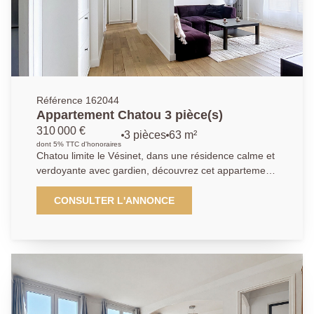
d'une famille. Le bien bénéficie également d'un sous-
sol total de 87,88 m² en rez-de-jardin, offrant de
nombreuses possibilités : garage, atelier, espace de
stockage, salle de sport, salle de jeux ou
aménagement selon vos projets. Et une dépendance
dans le jardin.
Référence 162044
Appartement Chatou 3 pièce(s)
310 000 €
3 pièces
63 m²
dont 5% TTC d'honoraires
Chatou limite le Vésinet, dans une résidence calme et
verdoyante avec gardien, découvrez cet appartement
en parfait état, traversant, très lumineux et sans
aucun vis- à -vis, situé à 13 minutes à pied du RER du
CONSULTER L'ANNONCE
Vésinet Centre. Il comprend une entrée, une cuisine
ouverte sur un séjour donnant sur un grand balcon
filant, deux chambres avec dressing indépendant dont
une avec balcon, salle d'eau avec toilettes , une cave,
un séchoir, ainsi qu'une place de parking extérieur. Un
parking visiteur est également disponible dans la
résidence. Les travaux de ravalement et de toiture-