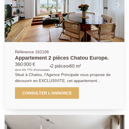
accecible à pied. Les commerces se trouvent à
proximité immédiate. Ne manquez pas cette
opportunité rare dans un environnement recherché.
Référence 162106
Appartement 2 pièces Chatou Europe.
360 000 €
2 pièces
60 m²
dont 4% TTC d'honoraires
Situé à Chatou, l'Agence Principale vous propose de
découvrir en EXCLUSIVITE, cet appartement
d'exception entierement rénové par un architecte. Au
sein d'une résidence sécurisée avec espaces verts et
CONSULTER L'ANNONCE
tennis, découvrez ce magnifique appartement 2
pièces de 60 m², situé au dernier étage et bénéficiant
d'une rénovation complète réalisée par un architecte,
alliant élégance, confort et fonctionnalité. Dès l'entrée,
vous serez séduit par les volumes et la qualité des
prestations. L'entrée dispose d'un grand placard