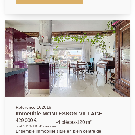
53.58m². Profitez d'un emplacement privilégié, à
seulement 5?minutes à pied de la gare RER A et de
toutes les commodités, dans une copropriété
parfaitement entretenue et appréciée pour son calme
et sa qualité de vie. Il se compose d'un grand séjour
lumineux avec une cuisine américaine aménagée (le
tout faisant 31.9m²), ouvrant sur un balcon terrasse
de 9m². La partie nuit se compose d'une chambre de
9.5m² donnant sur les jardins de la résidence, d'une
salle de bains et d'un wc indépendant. Une place de
parking en sous-sol et une cave complètent ce bien.
Possibilité d'acquerir un box équipé d'une borne
électrique au sous-sol de la résidence. Une
opportunité à saisir dans l'un des quartiers les plus
prisé de Chatou.
Référence 162016
Immeuble MONTESSON VILLAGE
429 000 €
4 pièces
120 m²
dont 3.11% TTC d'honoraires
Ensemble immobilier situé en plein centre de