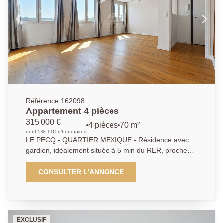
terrasse avec isolation extérieure ont été réalisés en
2023.
Référence 162098
Appartement 4 pièces
315 000 €
4 pièces
70 m²
dont 5% TTC d'honoraires
LE PECQ - QUARTIER MEXIQUE - Résidence avec
gardien, idéalement située à 5 min du RER, proche
des commerces et des écoles - Appartement 4 pièces
de 70.95m² au 4ème et dernier étage. Il se compose
CONSULTER L'ANNONCE
d'une entrée avec placards, séjour, salle à manger
exposés SUD, cuisine équipée, 2 chambres avec
placards, possible 3, salle de bains et WC
indépendant. Cave de 9.71m² et emplacement
EXCLUSIF