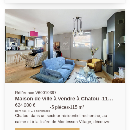
avec cuisine ouverte, aménagée et équipée (plaques,
hotte, réfrigérateur-congélateur), de deux chambres
(13.47m² et 11m²), d'une salle d'eau, ainsi que de
toilettes séparées. Une cave complète ce bien.
Stationnement libre au sein de la résidence.
Référence V60010397
Maison de ville à vendre à Chatou -115
m² - 3 chambres -Terrasse - Garage
624 000 €
5 pièces
115 m²
dont 4% TTC d'honoraires
Chatou, dans un secteur résidentiel recherché, au
calme et à la lisière de Montesson Village, découvrez
cette élégante maison de ville entièrement rénovée,