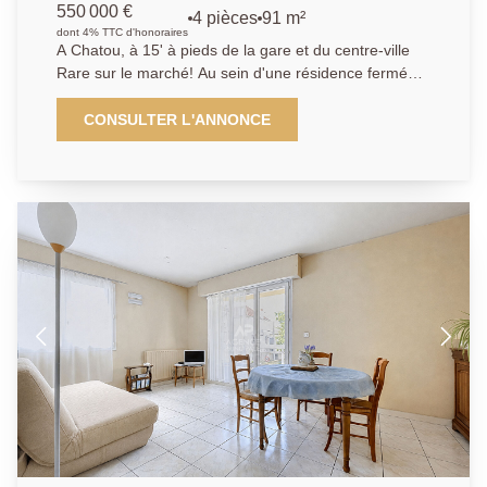
550 000 €
4 pièces
91 m²
dont 4% TTC d'honoraires
A Chatou, à 15' à pieds de la gare et du centre-ville
Rare sur le marché! Au sein d'une résidence fermée
et sécurisée, L'Agence Principale vous propose, au
dernier étage avec ascenseur, cet appartement 4
CONSULTER L'ANNONCE
pièces offrant une belle terrasse de 29m² exposée
plein sud. Ce bien offre un séjour double donnant
accès à un grand balcon, une cuisine semi-ouverte,
ainsi que deux chambres, de 22 m² et 11 m². Un
espace bureau vous permettra de travailler depuis
chez vous. L'appartement offre de beaux volumes et
une superbe luminosité. Une cave, une place de
parking privative et un box complètent le bien.