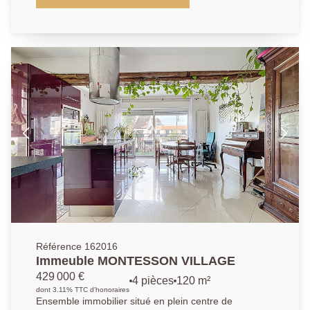
53.58m². Profitez d'un emplacement privilégié, à
seulement 5?minutes à pied de la gare RER A et de
toutes les commodités, dans une copropriété
parfaitement entretenue et appréciée pour son calme
et sa qualité de vie. Il se compose d'un grand séjour
lumineux avec une cuisine américaine aménagée (le
tout faisant 31.9m²), ouvrant sur un balcon terrasse
de 9m². La partie nuit se compose d'une chambre de
9.5m² donnant sur les jardins de la résidence, d'une
salle de bains et d'un wc indépendant. Une place de
parking en sous-sol et une cave complètent ce bien.
Possibilité d'acquerir un box équipé d'une borne
électrique au sous-sol de la résidence. Une
opportunité à saisir dans l'un des quartiers les plus
prisé de Chatou.
Référence 162016
Immeuble MONTESSON VILLAGE
429 000 €
4 pièces
120 m²
dont 3.11% TTC d'honoraires
Ensemble immobilier situé en plein centre de