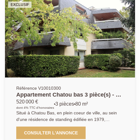
buanderie, salle de jeux et cave à vin. Stationnement
EXCLUSIF
sur la parcelle, deux dépendances avec électricité.
Ravalement, toiture et chaudière récents. Rare.
Référence V10010300
Appartement Chatou bas 3 pièce(s) - 81
m²
520 000 €
3 pièces
80 m²
dont 4% TTC d'honoraires
Situé à Chatou Bas, en plein coeur de ville, au sein
d'une résidence de standing édifiée en 1979,
découvrez cet appartement traversant de 80,94 m²,
en rez-de-jardin avec accès PMR, bénéficiant d'un
CONSULTER L'ANNONCE
environnement calme et privilégié. Il se compose