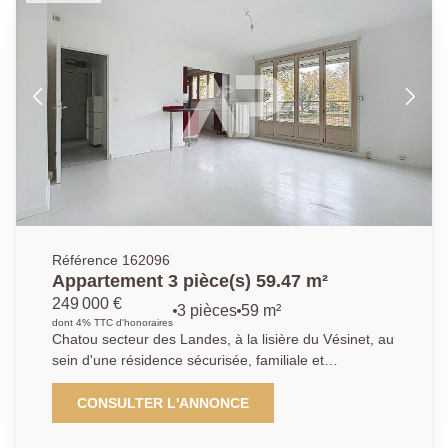
parking extérieur libre.
Référence 162096
Appartement 3 pièce(s) 59.47 m²
249 000 €
3 pièces
59 m²
dont 4% TTC d'honoraires
Chatou secteur des Landes, à la lisière du Vésinet, au
sein d'une résidence sécurisée, familiale et
verdoyante, à proximité immédiate des écoles, des
transports (bus) et des parcs et à 17 mn à pied du RE
CONSULTER L'ANNONCE
A, découvrez cet appartement traversant et lumineux.
Il se compose d'une entrée, d'un séjour de 19,85 m²