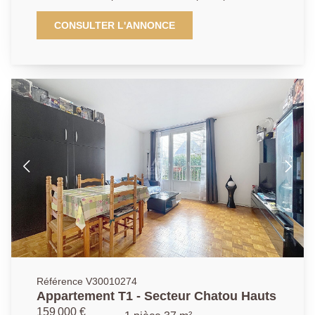
Cloud, T2 et M10) et des commodités, appartement
situé au calme et sans vis-à -vis, fonctionnel avec
CONSULTER L'ANNONCE
rangements se compose d'une entrée, d'un grand
séjour de 20.07m², d'une chambre de 9.9m², d'une
cuisine aménagée de 7.01m², d'une salle de bains de
4.28m²et de toilettes séparées. Un cave complète ce
bien. Possibilité d'acquéreur un garage fermé en sus
du prix pour 25000€.
Référence V30010274
Appartement T1 - Secteur Chatou Hauts
159 000 €