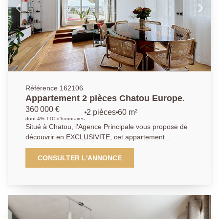
accecible à pied. Les commerces se trouvent à
proximité immédiate. Ne manquez pas cette
opportunité rare dans un environnement recherché.
Référence 162106
Appartement 2 pièces Chatou Europe.
360 000 €
2 pièces
60 m²
dont 4% TTC d'honoraires
Situé à Chatou, l'Agence Principale vous propose de
découvrir en EXCLUSIVITE, cet appartement
d'exception entierement rénové par un architecte. Au
sein d'une résidence sécurisée avec espaces verts et
CONSULTER L'ANNONCE
tennis, découvrez ce magnifique appartement 2
pièces de 60 m², situé au dernier étage et bénéficiant
d'une rénovation complète réalisée par un architecte,
alliant élégance, confort et fonctionnalité. Dès l'entrée,
vous serez séduit par les volumes et la qualité des
prestations. L'entrée dispose d'un grand placard