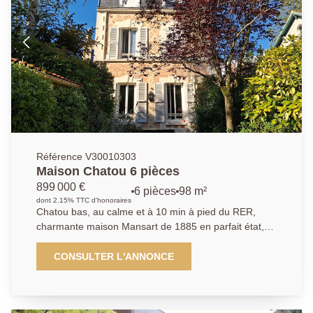
séparées. À l'étage, l'espace nuit se compose de
deux chambres, d'un dressing, d'une salle d'eau avec
WC et d'un bureau, parfait pour le télétravail ou un
espace polyvalent. Une place de parking en extérieur
vient compléter ce bien.
Référence V30010303
Maison Chatou 6 pièces
899 000 €
6 pièces
98 m²
dont 2.15% TTC d'honoraires
Chatou bas, au calme et à 10 min à pied du RER,
charmante maison Mansart de 1885 en parfait état,
proche écoles et commerces. D'environ 98 m² (plus
28,5 m² de sous-sol aménagé, elle offre une entrée
CONSULTER L'ANNONCE
avec rangements, une cuisine équipée ouverte sur un
salon chaleureux avec poêle, un espace bureau, 3
chambres, salle de bains, deux salles d'eau,