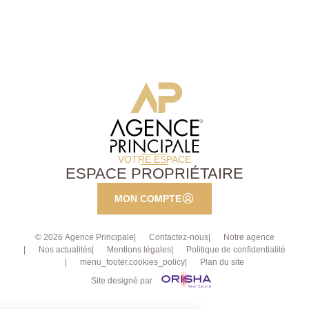
jardin d'environ 165m² , cuisine de 13,78 m², vaste
double séjour lumineux de 29,45 m², une chambre de
13 m², un bureau (5,23 m²) et une salle d'eau avec
toilettes. Au 2ème étage : un duplex composé d'un
spacieux double séjour avec cuisine ouverte (30,72
m²). À l'étage, le palier dessert trois chambres (12,52
m² ? 13,15 m² ? 15,5 m²) ainsi qu'une salle d'eau
avec toilettes. Un appartement 2 pièces indépendant :
agréable pièce de vie avec cuisine ouverte (19,6 m²),
une chambre (11,84 m²) et une salle d'eau avec
toilettes.
VOTRE ESPACE
ESPACE PROPRIÉTAIRE
MON COMPTE
© 2026 Agence Principale
Contactez-nous
Notre agence
Nos actualités
Mentions légales
Politique de confidentialité
menu_footer.cookies_policy
Plan du site
Site designé par