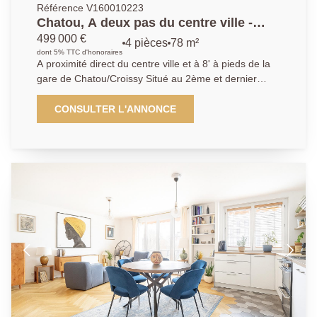
Référence V160010223
Chatou, A deux pas du centre ville -
Appartement 3 chambres
499 000 €
4 pièces
78 m²
dont 5% TTC d'honoraires
A proximité direct du centre ville et à 8' à pieds de la
gare de Chatou/Croissy Situé au 2ème et dernier
étage, cet appartement de 4 pièces se compose d'un
séjour ouvrant sur un large balcon avec une vue
CONSULTER L'ANNONCE
dégagée sur la Seine, une cuisine indépendante, 3
chambres et une salle de bains. Il bénéficie de beaux
volumes et d'une belle luminosité. Une cave et un
parking privatif extérieur complètent le bien.