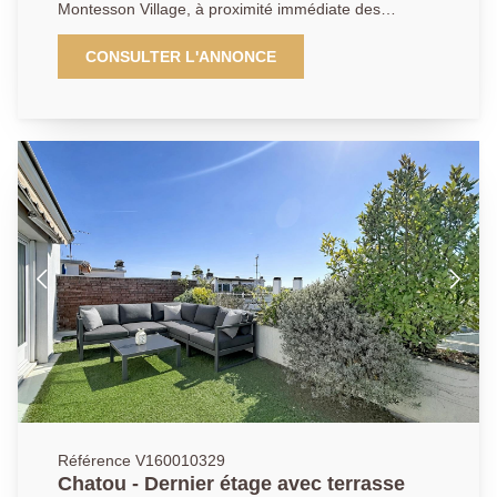
Montesson Village, à proximité immédiate des
commerces et en face de l'arrêt du bus. Il se compose
: Au rez-de-chaussée : d'un local commercial de
CONSULTER L'ANNONCE
37.58m² avec vitrine sur rue, ainsi qu'un atelier,
actuellement loué 900 euros mensuel. À l'étage, un
appartement en duplex de 5 pièces de 82.56m² en
carrez (103.83m² de surface au sol ), comprenant : un
palier desservant une cuisine équipée ouverte sur un
séjour lumineux le tout faisant de 23m² donnant accès
à une terrasse de 7.05m², un bureau de 8.35m² , une
chambre de 9m², une salle d'eau, une buanderie et
des toilettes séparées. À l'étage supérieur : deux
chambres avec poutres apparentes (22.36m² et
24.5m² de surface au sol), une seconde salle d'eau
avec WC. Une cave et un emplacement de
stationnement privatif complètent ce bien aux
multiples atouts et en bon état général. Possibilité
d'un revenu locatif pour l'appartement de 1350 euros
mensuel, le rapport locatif brut est d'environ 6%.
Référence V160010329
Chatou - Dernier étage avec terrasse