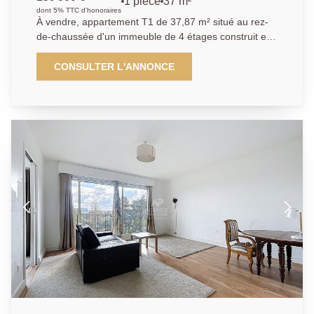
1 pièce
37 m²
dont 5% TTC d'honoraires
À vendre, appartement T1 de 37,87 m² situé au rez-
de-chaussée d'un immeuble de 4 étages construit en
1960, dans le secteur prisé de Chatou Hauts, exposé
à l'ouest. Ce bien sécurisé comprend une cuisine
CONSULTER L'ANNONCE
indépendante, un séjour lumineux de 16,45 m², une
salle de bain, un WC séparé, ainsi qu'un chauffage au
sol et une eau chaude au gaz. Les fenêtres sont en
double vitrage et l'assainissement est raccordé au
tout à l'égout. Une cave est également incluse.
L'immeuble dispose d'un gardien pour plus de
sécurité.