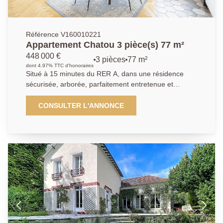
Référence V160010221
Appartement Chatou 3 pièce(s) 77 m²
448 000 €
3 pièces
77 m²
dont 4.97% TTC d'honoraires
Situé à 15 minutes du RER A, dans une résidence
sécurisée, arborée, parfaitement entretenue et
équipée d'un ascenseur, cet appartement 3 pièces
entièrement rénové offre un cadre de vie idéal alliant
CONSULTER L'ANNONCE
calme, confort et proximité des transports.Il se
compose d'un séjour, d'une cuisine ouverte moderne
et totalement équipée (piano avec trois fours, hotte,
lave-vaisselle, micro-ondes).L'espace nuit comprend
deux chambres, dont une avec dressing intégré, ainsi
qu'une salle d'eau contemporaine, de nombreux
rangements et des toilettes séparés.Vous bénéficierez
de prestations haut de gamme : parquet en chêne
point de Hongrie, double vitrage, stores électriques.La
résidence dispose également d'un gardien, assurant
sécurité et tranquillité.Cet appartement est idéal pour