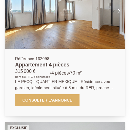
terrasse avec isolation extérieure ont été réalisés en
2023.
Référence 162098
Appartement 4 pièces
315 000 €
4 pièces
70 m²
dont 5% TTC d'honoraires
LE PECQ - QUARTIER MEXIQUE - Résidence avec
gardien, idéalement située à 5 min du RER, proche
des commerces et des écoles - Appartement 4 pièces
de 70.95m² au 4ème et dernier étage. Il se compose
CONSULTER L'ANNONCE
d'une entrée avec placards, séjour, salle à manger
exposés SUD, cuisine équipée, 2 chambres avec
placards, possible 3, salle de bains et WC
indépendant. Cave de 9.71m² et emplacement
EXCLUSIF