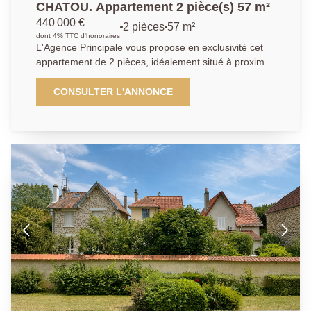
CHATOU. Appartement 2 pièce(s) 57 m²
440 000 €
2 pièces
57 m²
dont 4% TTC d'honoraires
L'Agence Principale vous propose en exclusivité cet
appartement de 2 pièces, idéalement situé à proximité
immédiate de la place Berteaux. Triangle d'or. A
moins de 5 mn à pied de la gare de Chatou donnant
CONSULTER L'ANNONCE
accès au RER A, cet appartement de deux pièces
prend place dans une copropriété bien entretenue et
est au calme absolu. Il offre une entrée, un
dégagement avec rangements, un séjour 18 m² avec
un balcon de 11 m², une cuisine aménagée et
équipée pouvant être ouverte sur le séjour si on le
désire, ainsi qu'une grande chambre de 15.4m², une
salle d'eau et un WC. Un emplacement de parking en
sous-sol et une cave complètent le bien. Profitez d'un
emplacement idéal, à proximité immédiate de toutes
les commodités , pour un quotidien pratique et
agréable.