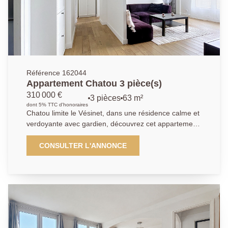
d'une famille. Le bien bénéficie également d'un sous-
sol total de 87,88 m² en rez-de-jardin, offrant de
nombreuses possibilités : garage, atelier, espace de
stockage, salle de sport, salle de jeux ou
aménagement selon vos projets. Et une dépendance
dans le jardin.
Référence 162044
Appartement Chatou 3 pièce(s)
310 000 €
3 pièces
63 m²
dont 5% TTC d'honoraires
Chatou limite le Vésinet, dans une résidence calme et
verdoyante avec gardien, découvrez cet appartement
en parfait état, traversant, très lumineux et sans
aucun vis- à -vis, situé à 13 minutes à pied du RER du
CONSULTER L'ANNONCE
Vésinet Centre. Il comprend une entrée, une cuisine
ouverte sur un séjour donnant sur un grand balcon
filant, deux chambres avec dressing indépendant dont
une avec balcon, salle d'eau avec toilettes , une cave,
un séchoir, ainsi qu'une place de parking extérieur. Un
parking visiteur est également disponible dans la
résidence. Les travaux de ravalement et de toiture-