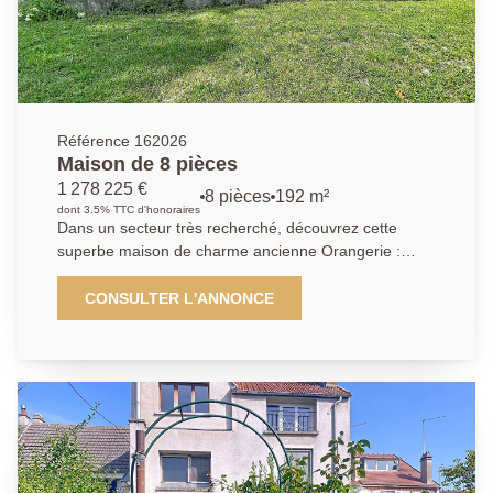
ceux recherchant un cadre de vie paisible. Un box en
sous-sol et une cave complètent le bien.
Référence 162026
Maison de 8 pièces
1 278 225 €
8 pièces
192 m²
dont 3.5% TTC d'honoraires
Dans un secteur très recherché, découvrez cette
superbe maison de charme ancienne Orangerie :
offrant 8 pièces spacieuses et lumineuses. Dès
l'entrée, vous serez séduit par un vaste hall
CONSULTER L'ANNONCE
desservant un élégant salon avec cheminée, un
séjour convivial, ainsi qu'une cuisine aménagée et
entièrement équipée, idéale pour recevoir. Une
première chambre avec sa salle d'eau privative
complète le rez-de-chaussée, apportant confort et
praticité. À l'étage, le palier dessert plusieurs espaces
nuit : deux chambres chacune dotée de leur propre
cabinet de toilette, une salle de bains, trois autres