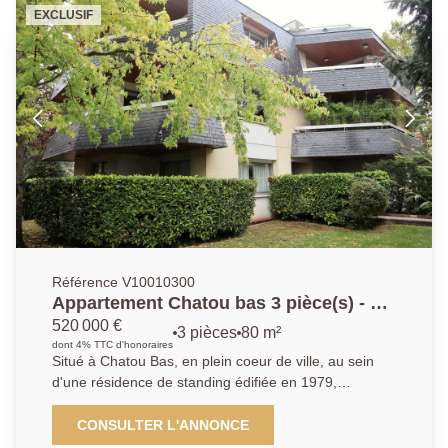
buanderie, salle de jeux et cave à vin. Stationnement
EXCLUSIF
sur la parcelle, deux dépendances avec électricité.
Ravalement, toiture et chaudière récents. Rare.
Référence V10010300
Appartement Chatou bas 3 pièce(s) - 81
m²
520 000 €
3 pièces
80 m²
dont 4% TTC d'honoraires
Situé à Chatou Bas, en plein coeur de ville, au sein
d'une résidence de standing édifiée en 1979,
découvrez cet appartement traversant de 80,94 m²,
en rez-de-jardin avec accès PMR, bénéficiant d'un
CONSULTER L'ANNONCE
environnement calme et privilégié. Il se compose