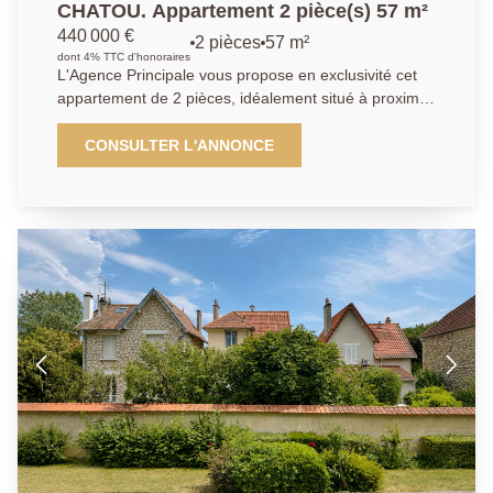
CHATOU. Appartement 2 pièce(s) 57 m²
440 000 €
2 pièces
57 m²
dont 4% TTC d'honoraires
L'Agence Principale vous propose en exclusivité cet
appartement de 2 pièces, idéalement situé à proximité
immédiate de la place Berteaux. Triangle d'or. A
moins de 5 mn à pied de la gare de Chatou donnant
CONSULTER L'ANNONCE
accès au RER A, cet appartement de deux pièces
prend place dans une copropriété bien entretenue et
est au calme absolu. Il offre une entrée, un
dégagement avec rangements, un séjour 18 m² avec
un balcon de 11 m², une cuisine aménagée et
équipée pouvant être ouverte sur le séjour si on le
désire, ainsi qu'une grande chambre de 15.4m², une
salle d'eau et un WC. Un emplacement de parking en
sous-sol et une cave complètent le bien. Profitez d'un
emplacement idéal, à proximité immédiate de toutes
les commodités , pour un quotidien pratique et
agréable.