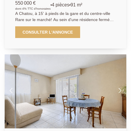
550 000 €
4 pièces
91 m²
dont 4% TTC d'honoraires
A Chatou, à 15' à pieds de la gare et du centre-ville
Rare sur le marché! Au sein d'une résidence fermée
et sécurisée, L'Agence Principale vous propose, au
dernier étage avec ascenseur, cet appartement 4
CONSULTER L'ANNONCE
pièces offrant une belle terrasse de 29m² exposée
plein sud. Ce bien offre un séjour double donnant
accès à un grand balcon, une cuisine semi-ouverte,
ainsi que deux chambres, de 22 m² et 11 m². Un
espace bureau vous permettra de travailler depuis
chez vous. L'appartement offre de beaux volumes et
une superbe luminosité. Une cave, une place de
parking privative et un box complètent le bien.