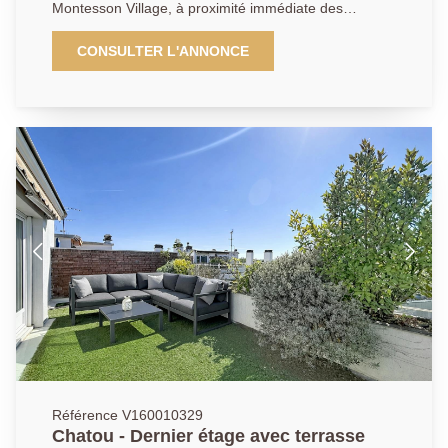
Montesson Village, à proximité immédiate des
commerces et en face de l'arrêt du bus. Il se compose
: Au rez-de-chaussée : d'un local commercial de
CONSULTER L'ANNONCE
37.58m² avec vitrine sur rue, ainsi qu'un atelier,
actuellement loué 900 euros mensuel. À l'étage, un
appartement en duplex de 5 pièces de 82.56m² en
carrez (103.83m² de surface au sol ), comprenant : un
palier desservant une cuisine équipée ouverte sur un
séjour lumineux le tout faisant de 23m² donnant accès
à une terrasse de 7.05m², un bureau de 8.35m² , une
chambre de 9m², une salle d'eau, une buanderie et
des toilettes séparées. À l'étage supérieur : deux
chambres avec poutres apparentes (22.36m² et
24.5m² de surface au sol), une seconde salle d'eau
avec WC. Une cave et un emplacement de
stationnement privatif complètent ce bien aux
multiples atouts et en bon état général. Possibilité
d'un revenu locatif pour l'appartement de 1350 euros
mensuel, le rapport locatif brut est d'environ 6%.
Référence V160010329
Chatou - Dernier étage avec terrasse