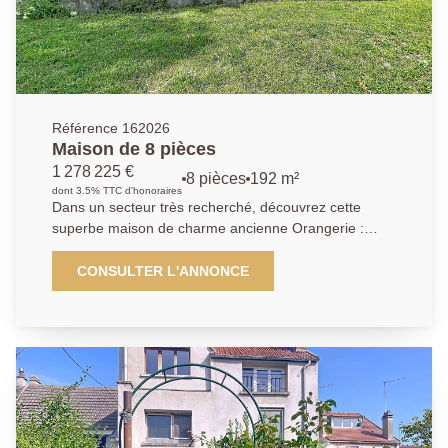
ceux recherchant un cadre de vie paisible. Un box en
sous-sol et une cave complètent le bien.
Référence 162026
Maison de 8 pièces
1 278 225 €
8 pièces
192 m²
dont 3.5% TTC d'honoraires
Dans un secteur très recherché, découvrez cette
superbe maison de charme ancienne Orangerie :
offrant 8 pièces spacieuses et lumineuses. Dès
l'entrée, vous serez séduit par un vaste hall
CONSULTER L'ANNONCE
desservant un élégant salon avec cheminée, un
séjour convivial, ainsi qu'une cuisine aménagée et
entièrement équipée, idéale pour recevoir. Une
première chambre avec sa salle d'eau privative
complète le rez-de-chaussée, apportant confort et
praticité. À l'étage, le palier dessert plusieurs espaces
nuit : deux chambres chacune dotée de leur propre
cabinet de toilette, une salle de bains, trois autres