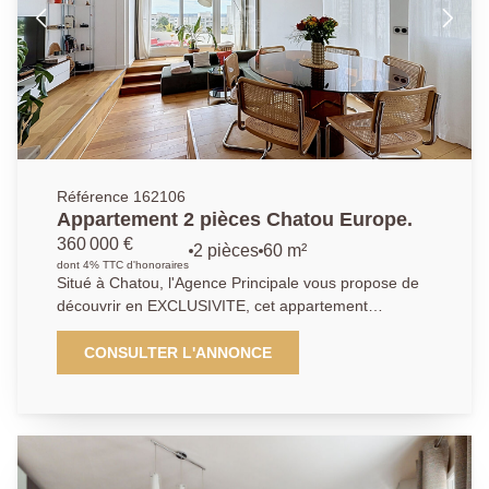
accecible à pied. Les commerces se trouvent à
proximité immédiate. Ne manquez pas cette
opportunité rare dans un environnement recherché.
Référence 162106
Appartement 2 pièces Chatou Europe.
360 000 €
2 pièces
60 m²
dont 4% TTC d'honoraires
Situé à Chatou, l'Agence Principale vous propose de
découvrir en EXCLUSIVITE, cet appartement
d'exception entierement rénové par un architecte. Au
sein d'une résidence sécurisée avec espaces verts et
CONSULTER L'ANNONCE
tennis, découvrez ce magnifique appartement 2
pièces de 60 m², situé au dernier étage et bénéficiant
d'une rénovation complète réalisée par un architecte,
alliant élégance, confort et fonctionnalité. Dès l'entrée,
vous serez séduit par les volumes et la qualité des
prestations. L'entrée dispose d'un grand placard