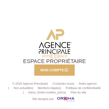
jardin d'environ 165m² , cuisine de 13,78 m², vaste
double séjour lumineux de 29,45 m², une chambre de
13 m², un bureau (5,23 m²) et une salle d'eau avec
toilettes. Au 2ème étage : un duplex composé d'un
spacieux double séjour avec cuisine ouverte (30,72
m²). À l'étage, le palier dessert trois chambres (12,52
m² ? 13,15 m² ? 15,5 m²) ainsi qu'une salle d'eau
avec toilettes. Un appartement 2 pièces indépendant :
agréable pièce de vie avec cuisine ouverte (19,6 m²),
une chambre (11,84 m²) et une salle d'eau avec
toilettes.
VOTRE ESPACE
ESPACE PROPRIÉTAIRE
MON COMPTE
© 2026 Agence Principale
Contactez-nous
Notre agence
Nos actualités
Mentions légales
Politique de confidentialité
menu_footer.cookies_policy
Plan du site
Site designé par