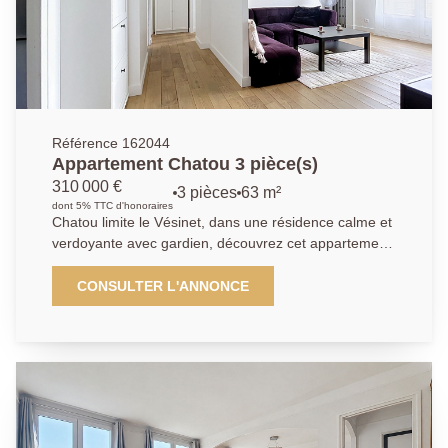
d'une famille. Le bien bénéficie également d'un sous-
sol total de 87,88 m² en rez-de-jardin, offrant de
nombreuses possibilités : garage, atelier, espace de
stockage, salle de sport, salle de jeux ou
aménagement selon vos projets. Et une dépendance
dans le jardin.
Référence 162044
Appartement Chatou 3 pièce(s)
310 000 €
3 pièces
63 m²
dont 5% TTC d'honoraires
Chatou limite le Vésinet, dans une résidence calme et
verdoyante avec gardien, découvrez cet appartement
en parfait état, traversant, très lumineux et sans
aucun vis- à -vis, situé à 13 minutes à pied du RER du
CONSULTER L'ANNONCE
Vésinet Centre. Il comprend une entrée, une cuisine
ouverte sur un séjour donnant sur un grand balcon
filant, deux chambres avec dressing indépendant dont
une avec balcon, salle d'eau avec toilettes , une cave,
un séchoir, ainsi qu'une place de parking extérieur. Un
parking visiteur est également disponible dans la
résidence. Les travaux de ravalement et de toiture-