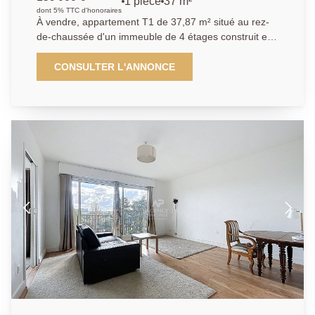
1 pièce
37 m²
dont 5% TTC d'honoraires
À vendre, appartement T1 de 37,87 m² situé au rez-
de-chaussée d'un immeuble de 4 étages construit en
1960, dans le secteur prisé de Chatou Hauts, exposé
à l'ouest. Ce bien sécurisé comprend une cuisine
CONSULTER L'ANNONCE
indépendante, un séjour lumineux de 16,45 m², une
salle de bain, un WC séparé, ainsi qu'un chauffage au
sol et une eau chaude au gaz. Les fenêtres sont en
double vitrage et l'assainissement est raccordé au
tout à l'égout. Une cave est également incluse.
L'immeuble dispose d'un gardien pour plus de
sécurité.