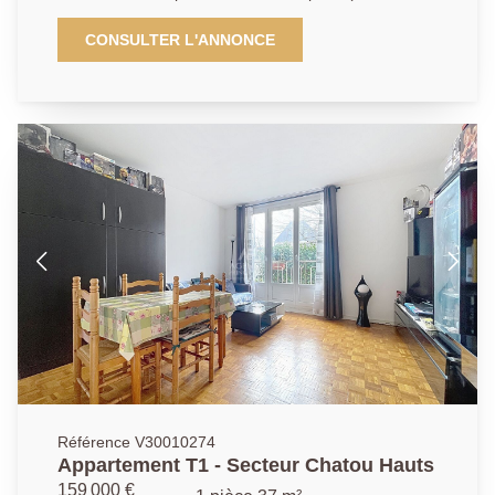
Cloud, T2 et M10) et des commodités, appartement
situé au calme et sans vis-à -vis, fonctionnel avec
CONSULTER L'ANNONCE
rangements se compose d'une entrée, d'un grand
séjour de 20.07m², d'une chambre de 9.9m², d'une
cuisine aménagée de 7.01m², d'une salle de bains de
4.28m²et de toilettes séparées. Un cave complète ce
bien. Possibilité d'acquéreur un garage fermé en sus
du prix pour 25000€.
Référence V30010274
Appartement T1 - Secteur Chatou Hauts
159 000 €