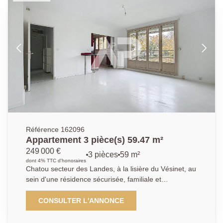
parking extérieur libre.
Référence 162096
Appartement 3 pièce(s) 59.47 m²
249 000 €
3 pièces
59 m²
dont 4% TTC d'honoraires
Chatou secteur des Landes, à la lisière du Vésinet, au
sein d'une résidence sécurisée, familiale et
verdoyante, à proximité immédiate des écoles, des
transports (bus) et des parcs et à 17 mn à pied du RE
CONSULTER L'ANNONCE
A, découvrez cet appartement traversant et lumineux.
Il se compose d'une entrée, d'un séjour de 19,85 m²