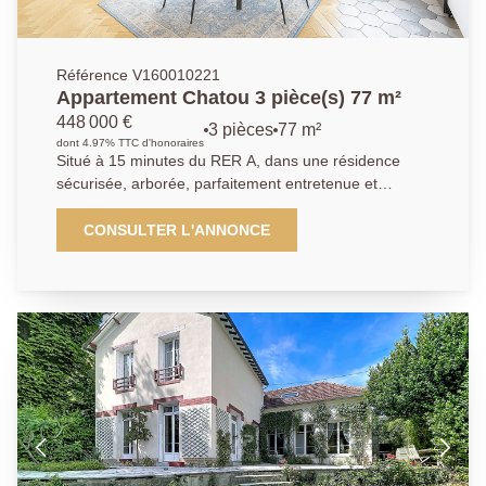
Référence V160010221
Appartement Chatou 3 pièce(s) 77 m²
448 000 €
3 pièces
77 m²
dont 4.97% TTC d'honoraires
Situé à 15 minutes du RER A, dans une résidence
sécurisée, arborée, parfaitement entretenue et
équipée d'un ascenseur, cet appartement 3 pièces
entièrement rénové offre un cadre de vie idéal alliant
CONSULTER L'ANNONCE
calme, confort et proximité des transports.Il se
compose d'un séjour, d'une cuisine ouverte moderne
et totalement équipée (piano avec trois fours, hotte,
lave-vaisselle, micro-ondes).L'espace nuit comprend
deux chambres, dont une avec dressing intégré, ainsi
qu'une salle d'eau contemporaine, de nombreux
rangements et des toilettes séparés.Vous bénéficierez
de prestations haut de gamme : parquet en chêne
point de Hongrie, double vitrage, stores électriques.La
résidence dispose également d'un gardien, assurant
sécurité et tranquillité.Cet appartement est idéal pour