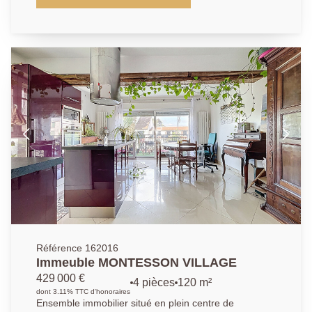
53.58m². Profitez d'un emplacement privilégié, à
seulement 5?minutes à pied de la gare RER A et de
toutes les commodités, dans une copropriété
parfaitement entretenue et appréciée pour son calme
et sa qualité de vie. Il se compose d'un grand séjour
lumineux avec une cuisine américaine aménagée (le
tout faisant 31.9m²), ouvrant sur un balcon terrasse
de 9m². La partie nuit se compose d'une chambre de
9.5m² donnant sur les jardins de la résidence, d'une
salle de bains et d'un wc indépendant. Une place de
parking en sous-sol et une cave complètent ce bien.
Possibilité d'acquerir un box équipé d'une borne
électrique au sous-sol de la résidence. Une
opportunité à saisir dans l'un des quartiers les plus
prisé de Chatou.
Référence 162016
Immeuble MONTESSON VILLAGE
429 000 €
4 pièces
120 m²
dont 3.11% TTC d'honoraires
Ensemble immobilier situé en plein centre de