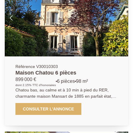
séparées. À l'étage, l'espace nuit se compose de
deux chambres, d'un dressing, d'une salle d'eau avec
WC et d'un bureau, parfait pour le télétravail ou un
espace polyvalent. Une place de parking en extérieur
vient compléter ce bien.
Référence V30010303
Maison Chatou 6 pièces
899 000 €
6 pièces
98 m²
dont 2.15% TTC d'honoraires
Chatou bas, au calme et à 10 min à pied du RER,
charmante maison Mansart de 1885 en parfait état,
proche écoles et commerces. D'environ 98 m² (plus
28,5 m² de sous-sol aménagé, elle offre une entrée
CONSULTER L'ANNONCE
avec rangements, une cuisine équipée ouverte sur un
salon chaleureux avec poêle, un espace bureau, 3
chambres, salle de bains, deux salles d'eau,