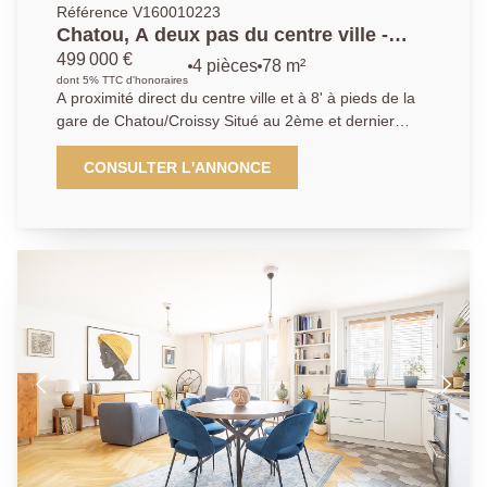
Référence V160010223
Chatou, A deux pas du centre ville -
Appartement 3 chambres
499 000 €
4 pièces
78 m²
dont 5% TTC d'honoraires
A proximité direct du centre ville et à 8' à pieds de la
gare de Chatou/Croissy Situé au 2ème et dernier
étage, cet appartement de 4 pièces se compose d'un
séjour ouvrant sur un large balcon avec une vue
CONSULTER L'ANNONCE
dégagée sur la Seine, une cuisine indépendante, 3
chambres et une salle de bains. Il bénéficie de beaux
volumes et d'une belle luminosité. Une cave et un
parking privatif extérieur complètent le bien.