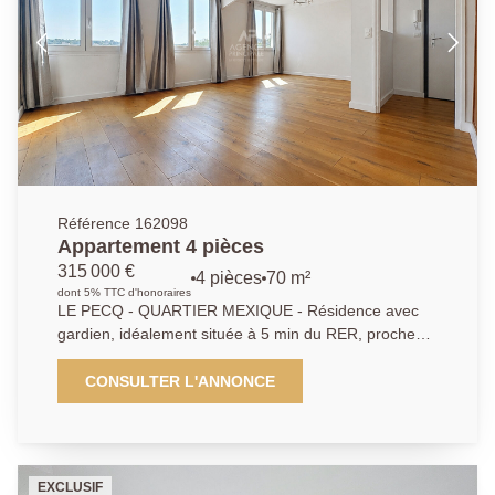
terrasse avec isolation extérieure ont été réalisés en
2023.
Référence 162098
Appartement 4 pièces
315 000 €
4 pièces
70 m²
dont 5% TTC d'honoraires
LE PECQ - QUARTIER MEXIQUE - Résidence avec
gardien, idéalement située à 5 min du RER, proche
des commerces et des écoles - Appartement 4 pièces
de 70.95m² au 4ème et dernier étage. Il se compose
CONSULTER L'ANNONCE
d'une entrée avec placards, séjour, salle à manger
exposés SUD, cuisine équipée, 2 chambres avec
placards, possible 3, salle de bains et WC
indépendant. Cave de 9.71m² et emplacement
EXCLUSIF