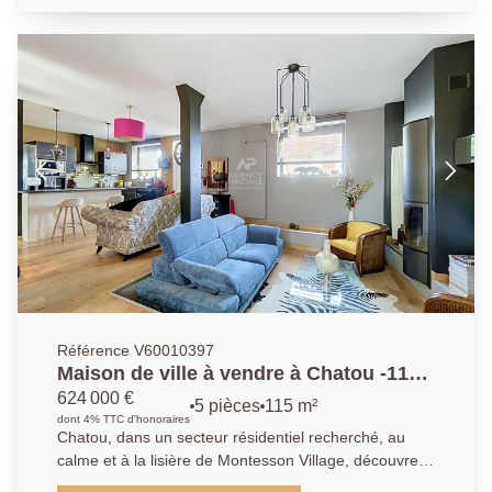
avec cuisine ouverte, aménagée et équipée (plaques,
hotte, réfrigérateur-congélateur), de deux chambres
(13.47m² et 11m²), d'une salle d'eau, ainsi que de
toilettes séparées. Une cave complète ce bien.
Stationnement libre au sein de la résidence.
Référence V60010397
Maison de ville à vendre à Chatou -115
m² - 3 chambres -Terrasse - Garage
624 000 €
5 pièces
115 m²
dont 4% TTC d'honoraires
Chatou, dans un secteur résidentiel recherché, au
calme et à la lisière de Montesson Village, découvrez
cette élégante maison de ville entièrement rénovée,