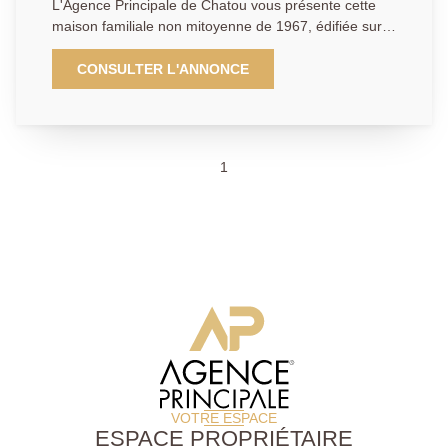
L'Agence Principale de Chatou vous présente cette
maison familiale non mitoyenne de 1967, édifiée sur
une parcelle de 684 m² et offrant 232 m² de surface
habitable, à seulement 24 minutes à pied de la gare
CONSULTER L'ANNONCE
Vésinet Centre à proximité immédiate des écoles et
des commodités. Le rez-de-chaussée se compose
d'une entrée, d'un salon-séjour, d'une cuisine
indépendante, de trois chambres, d'une salle de bains
1
et de toilettes séparées. L'étage propose une
chambre supplémentaire ainsi qu'une pièce d'eau
avec toilettes, complétés par une belle surface restant
à aménager de 30,92 m² de surface habitable (65,77
m² de surface au sol), offrant un fort potentiel. Le rez-
de-jardin dispose d'un garage de 27,6 m², d'un
espace chaufferie-buanderie de 10,04 m², d'une cave,
d'une pièce à vivre de 23,46 m² ainsi que d'un atelier.
Ce bien à fort potentiel de valorisation, bénéficie d'une
pompe à chaleur installée en 2022.
VOTRE ESPACE
ESPACE PROPRIÉTAIRE