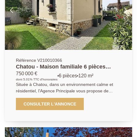
transformation.
Référence V210010366
Chatou - Maison familiale 6 pièces
entièrement rénovée
750 000 €
6 pièces
120 m²
dont 5.01% TTC d'honoraires
Située à Chatou, dans un environnement calme et
résidentiel, l'Agence Principale vous propose de
découvrir cette belle maison familiale entièrement
rénovée avec soin, équipée de menuiseries
CONSULTER L'ANNONCE
aluminium, de volets roulants électriques et de
finitions de qualité. Elle se compose: Au rez-de-
chaussée, d'un séjour double lumineux ouvrant sur le
jardin et la terrasse, d'une cuisine fonctionnelle
entièrement équipée et d'un bureau idéal pour le