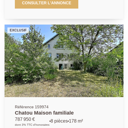
l'entrée, vous serez séduit par un vaste hall
CONSULTER L'ANNONCE
desservant un élégant salon avec cheminée, un
séjour convivial, ainsi qu'une cuisine aménagée et
entièrement équipée, idéale pour recevoir. Une
première chambre avec sa salle d'eau privative
EXCLUSIF
complète le rez-de-chaussée, apportant confort et
praticité. À l'étage, le palier dessert plusieurs espaces
nuit : deux chambres chacune dotée de leur propre
cabinet de toilette, une salle de bains, trois autres
chambres supplémentaires et des WC indépendants.
L'agencement de cette maison permet d'accueillir une
grande famille ou d'aménager des espaces de travail
et de loisirs selon vos besoins. Le tout est édifié sur
un beau terrain arboré de 913 m², parfait pour profiter
des beaux jours en toute intimité. Un bien rare à
visiter sans tarder !
Référence 159974
Chatou Maison familiale
787 950 €
8 pièces
178 m²
dont 3% TTC d'honoraires