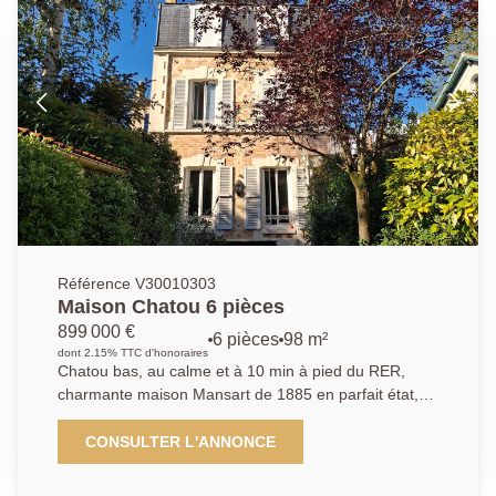
télétravail. À l'étage, trois belles chambres et une
grande salle de bains avec double vasque, baignoire
et douche offrent tout le confort nécessaire à la vie de
famille. Le sous-sol total constitue un véritable atout. Il
se compose d'une buanderie, d'une cave à vin, et
d'un espace de 30m² a ménagé d'une suite parentale
avec sa salle de douche et wc privatif. Le terrain de
202m² offre un jardin clos, cosy et sans vis-à -vis. Sa
jolie terrasse invite aux moments de partage et de
détente. Le garage de 23 m² a été aménagé en studio
indépendant avec salle de douche et WC, idéal pour
recevoir famille et amis, ou pour un adolescent. Le
Référence V30010303
bien dispose également d'un atelier. Cette maison
Maison Chatou 6 pièces
vous seduira par ses prestations de qualité et son
899 000 €
6 pièces
98 m²
atmosphère chaleureuse.
dont 2.15% TTC d'honoraires
Chatou bas, au calme et à 10 min à pied du RER,
charmante maison Mansart de 1885 en parfait état,
proche écoles et commerces. D'environ 98 m² (plus
28,5 m² de sous-sol aménagé, elle offre une entrée
CONSULTER L'ANNONCE
avec rangements, une cuisine équipée ouverte sur un
salon chaleureux avec poêle, un espace bureau, 3