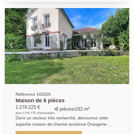
chambres, salle de bains, deux salles d'eau,
buanderie, salle de jeux et cave à vin. Stationnement
sur la parcelle, deux dépendances avec électricité.
Ravalement, toiture et chaudière récents. Rare.
Référence 162026
Maison de 8 pièces
1 278 225 €
8 pièces
192 m²
dont 3.5% TTC d'honoraires
Dans un secteur très recherché, découvrez cette
superbe maison de charme ancienne Orangerie :
offrant 8 pièces spacieuses et lumineuses. Dès