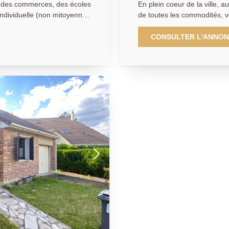
En plein coeur de la ville, 
 individuelle (non mitoyenne)
de toutes les commodités, v
nctionnalité et son fort
une parcelle de 328 m², dé
surface au sol. Elle dispos
CONSULTER L'ANNO
 de 31,69 m², une salle à
d'une cave voûtée de 29 m²,
ndante de 11,11 m² pouvant
Actuellement divisée en troi
mbre avec cheminée, un
retrouver sa configuration in
 des toilettes
jardin d'environ 165m² , cui
lumineux de 29,45 m², une 
u avec WC et de nombreux
et une salle d'eau avec toil
soins d'une famille. Le
composé d'un spacieux doub
otal de 87,88 m² en rez-de-
m²). À l'étage, le palier de
 : garage, atelier, espace de
? 15,5 m²) ainsi qu'une sall
 ou aménagement selon vos
pièces indépendant : agréab
n.
(19,6 m²), une chambre (11,8