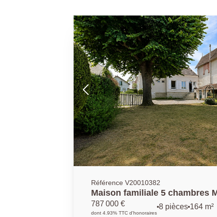
Référence V20010382
Mai
787 000 €
8 pièces
164 m²
dont 4.93% TTC d'honoraires