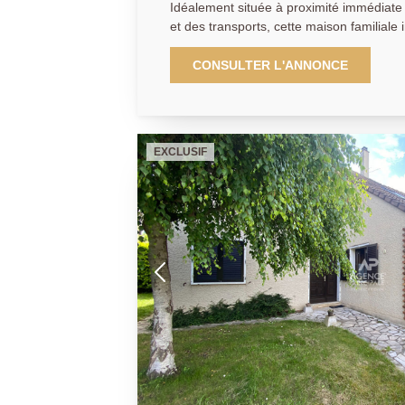
Idéalement située à proximité immédiate des commerces, des écoles
et des transports, cette maison familiale
vous séduira par ses beaux volumes, sa fo
potentiel. Édifiée sur une parcelle de 743 m², elle offre au rez-de-
CONSULTER L'ANNONCE
chaussée une entrée, un séjour lumineux
manger de 15,15 m², une cuisine indépe
être ouverte selon vos envies, une cha
bureau (ou dressing), un cellier ainsi que
EXCLUSIF
indépendantes. À l'étage, le palier dessert 3 grandes chambres, une
salle de bains avec WC, une salle d'ea
rangements, répondant parfaitement aux be
bien bénéficie également d'un sous-sol t
jardin, offrant de nombreuses possibilités
stockage, salle de sport, salle de jeux
projets. Et une dépendance dans le jardi