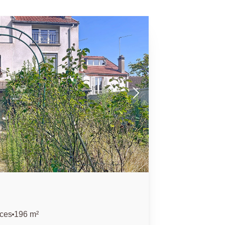
èces
196 m²