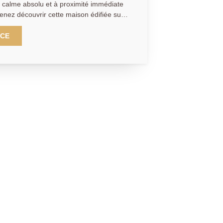
au calme absolu et à proximité immédiate
enez découvrir cette maison édifiée sur
veloppant 196 m² habitables et 212m² de
e également d'un garage de 19,5 m²,
NCE
 d'un atelier et d'une seconde cave.
s habitations, cette maison peut aisément
itiale. Au 1er étage : accès direct au
sine de 13,78 m², vaste double séjour
chambre de 13 m², un bureau (5,23 m²)
ettes. Au 2ème étage : un duplex
le séjour avec cuisine ouverte (30,72
ssert trois chambres (12,52 m² ? 13,15 m²
e d'eau avec toilettes. Un appartement 2
le pièce de vie avec cuisine ouverte
4 m²) et une salle d'eau avec toilettes.