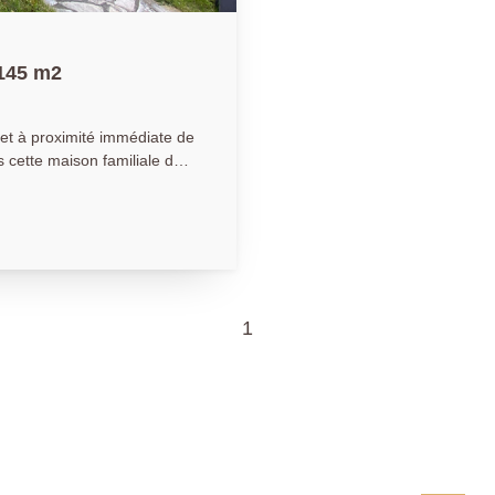
 145 m2
et à proximité immédiate de
cette maison familiale de
ée sur une parcelle de 426
ses volumes et son
 de vie idéal pour toute la
 le jardin, parfait pour
une chambre 15.5 m² avec
ant une vie de plain-pied
1
s, une salle polyvalente
alle de jeux, ainsi que des
nt compléter ce bien. Ne
actez-nous pour organiser
de cette maison chaleureuse.