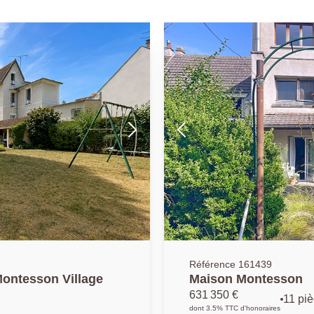
Référence 161439
son familiale 5 chambres Montesson Village
Maison Montesson
631 350 €
11 pi
dont 3.5% TTC d'honoraires