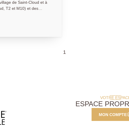
llage de Saint-Cloud et à
ud, T2 et M10) et des
t sans vis-à -vis,
 d'une entrée, d'un grand
m², d'une cuisine
s de 4.28m²et de toilettes
ibilité d'acquéreur un
€.
1
VOTRE ESPAC
ESPACE PROPR
MON COMPTE