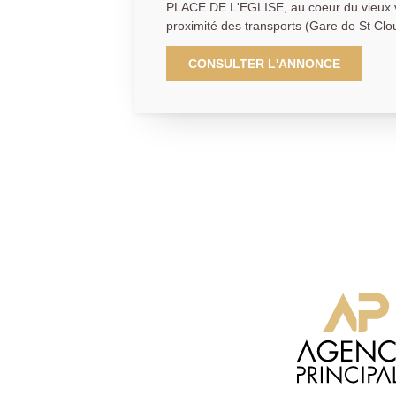
PLACE DE L'EGLISE, au coeur du vieux vi
proximité des transports (Gare de St Clo
commodités, appartement situé au calme e
fonctionnel avec rangements se compose
CONSULTER L'ANNONCE
séjour de 20.07m², d'une chambre de 9.9
aménagée de 7.01m², d'une salle de bain
séparées. Un cave complète ce bien. Poss
garage fermé en sus du prix pour 25000